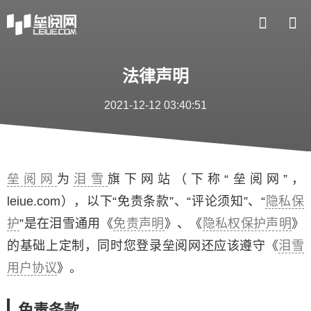
法律声明
2021-12-12 03:40:51
垒阅网
为
泪雪
旗下网站（下称“垒阅网”，
leiue.com），以下“免责条款”、“评论须知”、“
隐私保
护
”是在泪雪通用《
免责声明
》、《
隐私权保护声明
》
的基础上定制，同时您登录垒阅网还应该遵守《
泪雪
用户协议
》。
免责条款