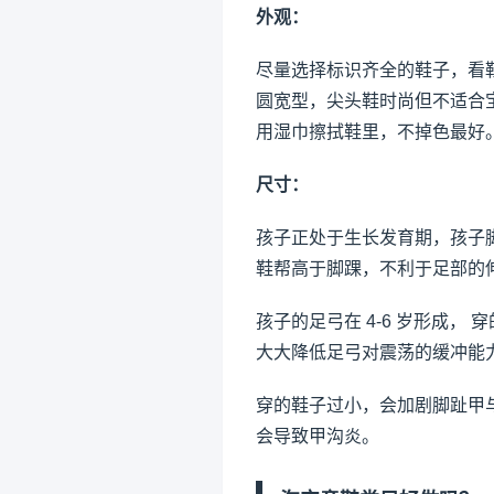
外观：
尽量选择标识齐全的鞋子，看
圆宽型，尖头鞋时尚但不适合
用湿巾擦拭鞋里，不掉色最好
尺寸：
孩子正处于生长发育期，孩子脚
鞋帮高于脚踝，不利于足部的
孩子的足弓在 4-6 岁形成
大大降低足弓对震荡的缓冲能
穿的鞋子过小，会加剧脚趾甲
会导致甲沟炎。