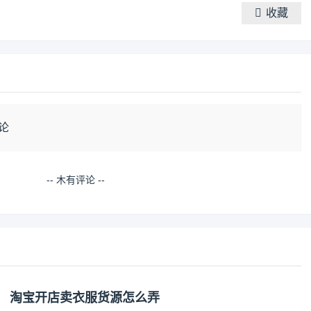
收藏
论
-- 木有评论 --
淘宝开店卖衣服货源怎么弄