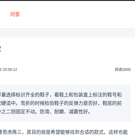
技
问答
款
2 20:56:12
阅读(
689
)
尽量选择标识齐全的鞋子，看鞋上和包装盒上标注的鞋号和
软硬适中。弯折的时候检验鞋子的反弹力是否好，鞋底的前
分之二则固定不动。防滑、耐磨、减震性好。
要思虑再三，其目的就是希望能够找到合适的款式，这样也能