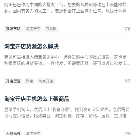
阿里巴巴作为中国的大批发平台，想要的各种货源均在上面能够找
到。国内有实力的大工厂，普通都会在上面谋个位置，想找什么样的
服装都能够在上面找到。还能够从上面寻觅本地的工厂，分离上面的
价钱，然后去线下找工厂谈一下。
批发市场
淘宝开店
衣联网
问答
淘宝开店货源怎么解决
商家可直接进入淘宝卖家中心，选择货源中心的批发进货，这也是一
种很直接的进货渠道，一件代发，不需要压货。还可以通过批发市场
进货，无论是实体店还是线上网店通过批发市场进货是一种非常常见
的进货方式，一般批发市场货源种类众多，只要商家有较强的议价能
开店货源
淘宝
淘宝开店
问答
力就能够花很低的价格购买产品。
淘宝开店手机怎么上架商品
登录手机淘宝，然后点击“我是商家”。找到发布宝贝界面，之后需要
填写宝贝信息，比如类目、淘宝标题、库存、价格、运费、宝贝描
述、图片等等，全部填写完成发布。
人群标签
淘宝开店
问答