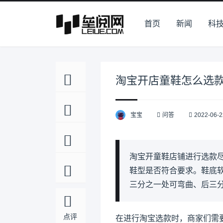
首页
新闻
科
淘宝开店童鞋怎么选
宝宝
问答
2022-06-2
淘宝开童鞋店铺进行选款
鞋型是否符合要求。鞋底
三分之一处可弯曲、后三
点评
在进行淘宝选款时，商家们需