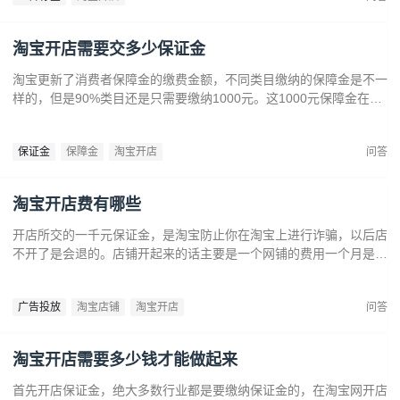
淘宝开店需要交多少保证金
淘宝更新了消费者保障金的缴费金额，不同类目缴纳的保障金是不一
样的，但是90%类目还是只需要缴纳1000元。这1000元保障金在商
家不开店后是可以退还的，所以这并不算是手续上支付的费用。
保证金
保障金
淘宝开店
问答
淘宝开店费有哪些
开店所交的一千元保证金，是淘宝防止你在淘宝上进行诈骗，以后店
不开了是会退的。店铺开起来的话主要是一个网铺的费用一个月是
50元，如果前期你的信誉在1钻以下。店铺装修可以自己简单免费装
修，找专业装修的话价格在300-500元。
广告投放
淘宝店铺
淘宝开店
问答
淘宝开店需要多少钱才能做起来
首先开店保证金，绝大多数行业都是要缴纳保证金的，在淘宝网开店