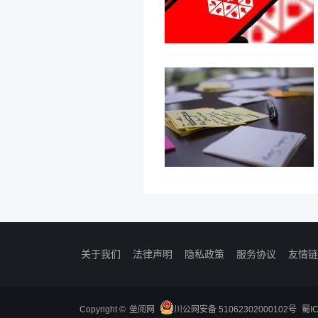
关于我们
法律声明
隐私政策
服务协议
友情链
Copyright ©
垒阅网
川公网安备 51062302000102号
蜀I