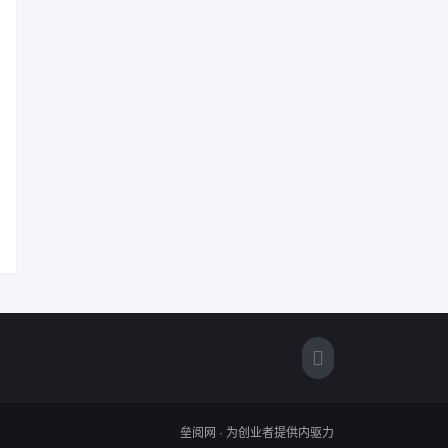
垒阅网 · 为创业者提供内驱力