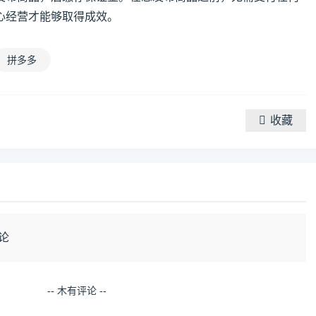
心经营才能够取得成效。
拼多多
收藏
论
-- 木有评论 --