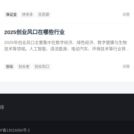
难，网店想要出单快就要上传爆款，所以借助软件去筛选爆款是最好
的，速度快，而且产品多，不过软件都需支付费用。
保证金
拼多多
无货源
问答
2025创业风口在哪些行业
2025年创业风口主要集中在数字经济、绿色经济、数字健康与生物
技术等领域。人工智能、清洁能源、电动汽车、环保技术等行业将迎
来广阔发展空间。数字健康、精准医疗和生物技术的创新也为创业者
提供了丰富机会。创业者应关注技术进步、政策支持和市场需求，抓
创业
创业者
创业风口
问答
住这些前沿趋势，开拓新兴产业，创造商业价值。
接
CP备13016084号-2