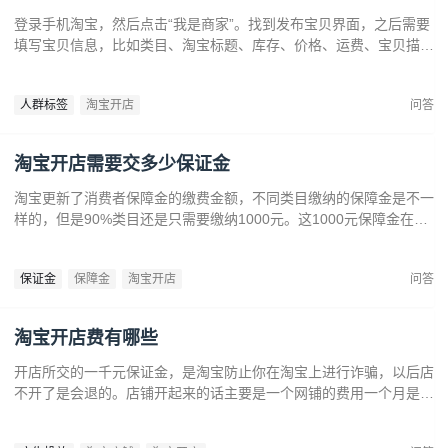
登录手机淘宝，然后点击“我是商家”。找到发布宝贝界面，之后需要
填写宝贝信息，比如类目、淘宝标题、库存、价格、运费、宝贝描
述、图片等等，全部填写完成发布。
人群标签
淘宝开店
问答
淘宝开店需要交多少保证金
淘宝更新了消费者保障金的缴费金额，不同类目缴纳的保障金是不一
样的，但是90%类目还是只需要缴纳1000元。这1000元保障金在商
家不开店后是可以退还的，所以这并不算是手续上支付的费用。
保证金
保障金
淘宝开店
问答
淘宝开店费有哪些
开店所交的一千元保证金，是淘宝防止你在淘宝上进行诈骗，以后店
不开了是会退的。店铺开起来的话主要是一个网铺的费用一个月是
50元，如果前期你的信誉在1钻以下。店铺装修可以自己简单免费装
修，找专业装修的话价格在300-500元。