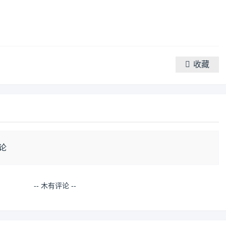
收藏
论
-- 木有评论 --