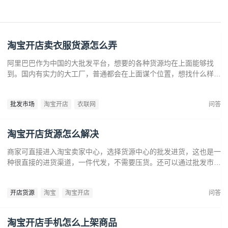
淘宝开店卖衣服货源怎么弄
阿里巴巴作为中国的大批发平台，想要的各种货源均在上面能够找
到。国内有实力的大工厂，普通都会在上面谋个位置，想找什么样的
服装都能够在上面找到。还能够从上面寻觅本地的工厂，分离上面的
价钱，然后去线下找工厂谈一下。
批发市场
淘宝开店
衣联网
问答
淘宝开店货源怎么解决
商家可直接进入淘宝卖家中心，选择货源中心的批发进货，这也是一
种很直接的进货渠道，一件代发，不需要压货。还可以通过批发市场
进货，无论是实体店还是线上网店通过批发市场进货是一种非常常见
的进货方式，一般批发市场货源种类众多，只要商家有较强的议价能
开店货源
淘宝
淘宝开店
问答
力就能够花很低的价格购买产品。
淘宝开店手机怎么上架商品