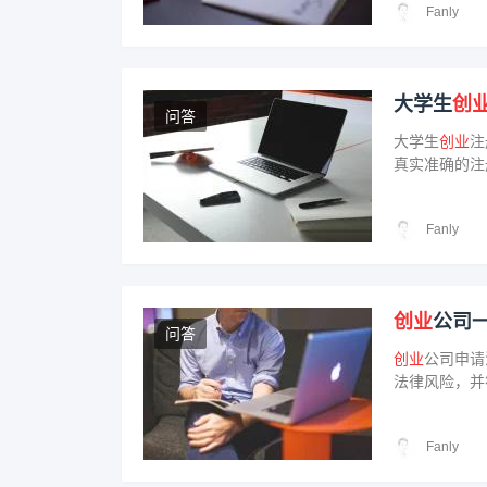
Fanly
大学生
创
问答
大学生
创业
注
真实准确的注
并遵守法律法
Fanly
创业
公司
问答
创业
公司申请
法律风险，并
量，并持续监
Fanly