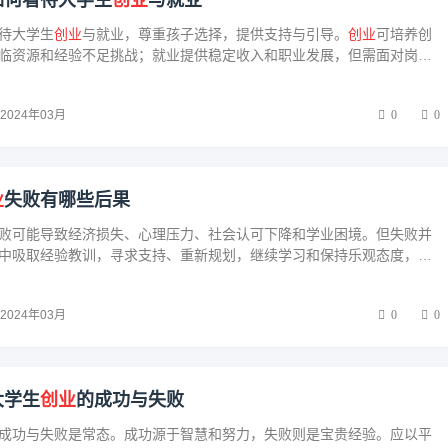
如何看待大学生
创业
与就业
待大学生
创业
与就业，尊重孩子选择，提供支持与引导。
创业
可培养创
临资源和经验不足挑战；就业提供稳定收入和职业发展，但需面对岗位
力。家长应鼓励孩子探索，倾听心声，给予自由选择权，帮助他们找到
路。
2024年03月
0
0
业
失败有哪些后果
败可能导致经济损失、心理压力、社会认可下降和学业困境。但失败并
中吸取经验教训，寻求支持、重新规划，继续学习和保持乐观态度，最
风，实现梦想。
2024年03月
0
0
大学生
创业
的成功与失败
成功与失败是常态。成功源于智慧和努力，失败则是宝贵经验。应以平