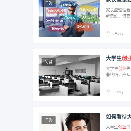
家长应该
问答
家长应理性看
新思维，但面
匹配和工作压
适合自己的道
Fanly
大学生
创
问答
大学生
创业
失
非终结，应从
终能够重振雄
Fanly
如何看待
问答
大学生
创业
的