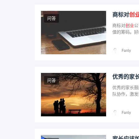
商标对
创
问答
商标对
创业
公
值的筹码。好
商标注册与保
Fanly
优秀的家
问答
优秀的家长鼓
队协作，激发
Fanly