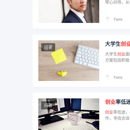
常心对待，从
未来奠定基础
会，同时保持
Fanly
大学生
创
问答
大学生
创业
面
方案包括积极
功
创业
需要坚
业
梦想。
Fanly
创业
率低
问答
创业
率低迷，
作，寻找合适
实现个人价值