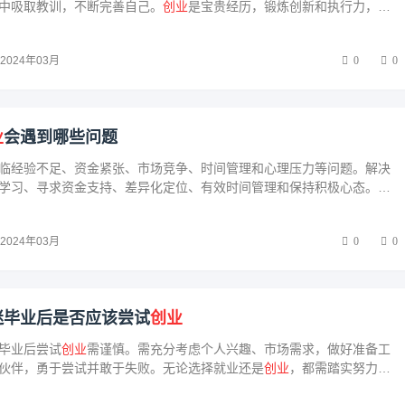
中吸取教训，不断完善自己。
创业
是宝贵经历，锻炼创新和执行力，为
。鼓励大学生积极投身
创业
，勇于尝试，敢于创新，用实际行动贡献社
乐观心态，勇敢面对挑战，为将来成功打下坚实基础。
2024年03月
0
0
业
会遇到哪些问题
临经验不足、资金紧张、市场竞争、时间管理和心理压力等问题。解决
学习、寻求资金支持、差异化定位、有效时间管理和保持积极心态。成
定信念、不断学习和适应挑战，希望大学生
创业
者能克服困难，实现
创
2024年03月
0
0
迷毕业后是否应该尝试
创业
毕业后尝试
创业
需谨慎。需充分考虑个人兴趣、市场需求，做好准备工
伙伴，勇于尝试并敢于失败。无论选择就业还是
创业
，都需踏实努力，
。