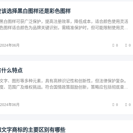
应该选择黑白图样还是彩色图样
黑白图样可获广泛保护，提高注册效率，降低成本，适合颜色使用灵活
色图样适合颜色为品牌关键识别，需精准保护时，但可能限制使用灵活
政策与公司法，评估品牌战略，考虑长远发展，专业咨询，以制定最优
2024年06月
0
0
有什么特点
文字、图形等多种元素，具有高辨识记性和创新性，但法律保护复杂。
度、范围广及维权挑战。符合国情政策鼓励创新，策略应包括彻底查
与保护、全面注册及持续监测，构建有效保护网。
2024年06月
0
0
和文字商标的主要区别有哪些