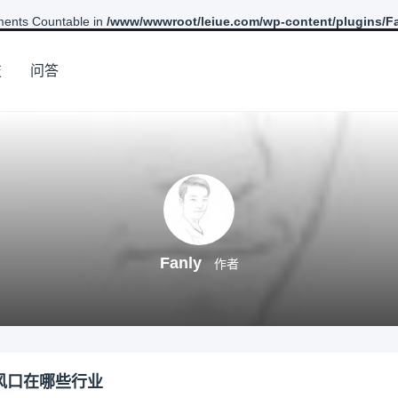
ements Countable in
/www/wwwroot/leiue.com/wp-content/plugins/Fa
技
问答
Fanly
作者
业风口在哪些行业