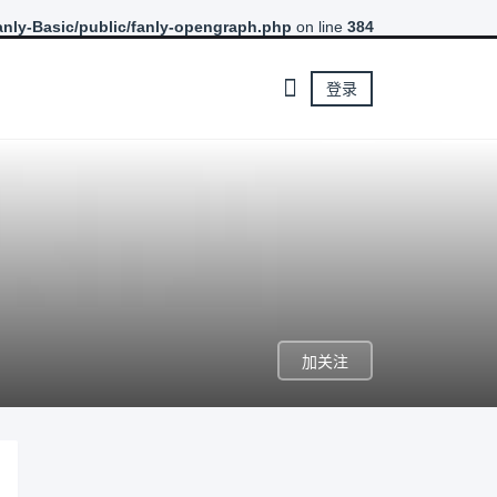
nly-Basic/public/fanly-opengraph.php
on line
384
登录
加关注