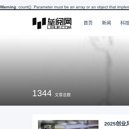
Warning
: count(): Parameter must be an array or an object that impl
首页
新闻
科
1344
文章总数
2025创
问答