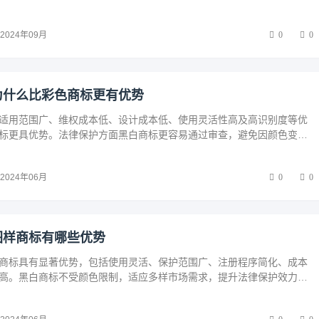
2024年09月
0
0
为什么比彩色商标更有优势
适用范围广、维权成本低、设计成本低、使用灵活性高及高识别度等优
标更具优势。法律保护方面黑白商标更容易通过审查，避免因颜色变动
险。市场推广中黑白商标更经典耐看，有助于企业建立持久的品牌形象
争力。
2024年06月
0
0
图样商标有哪些优势
商标具有显著优势，包括使用灵活、保护范围广、注册程序简化、成本
高。黑白商标不受颜色限制，适应多样市场需求，提升法律保护效力。
企业尤其是中小和初创企业，应充分利用黑白商标提升品牌竞争力，实