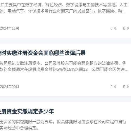
业风口主要集中在数字经济、绿色经济、数字健康与生物技术等领域。人工
源、电动汽车、环保技术等行业将迎来广阔发展空间。数字健康、精准
术的创新也为创业者提供了丰富机会。创业者应关注技术进步、政策支
，抓住这些前沿趋势，开拓新兴产业，创造商业价值。
2024年11月
0
0
按时实缴注册资金会面临哪些法律后果
按照承诺实缴注册资本，公司及其股东可能会面临相应的法律处罚，例
款的金额通常在虚假出资金额的5%到15%之间‌12。‌公司可能会因为违反
临营业执照被吊销的风险‌。
2024年09月
0
0
注册资金实缴规定多少年
册资金的实缴期限一般为五年，但具体期限可由股东在公司章程中自行
实际经营中合理确定。