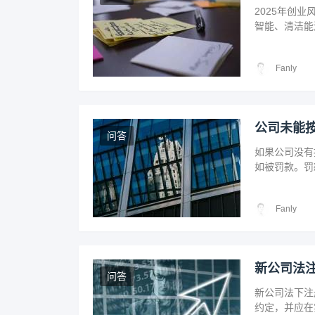
2025年创
智能、清洁能
医疗和生物技
持和市场需求
Fanly
公司未能
问答
如果公司没有
如被罚款。罚
法律规定而面
Fanly
新公司法
问答
新公司法下注
约定，并应在