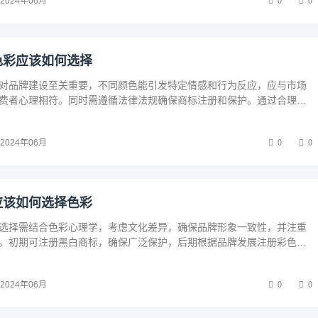
2024年06月
0
0
色彩应该如何选择
对品牌建设至关重要，不同颜色能引发特定情感和行为反应，应与市场
费者心理相符。同时需遵循法律法规确保商标注册和保护。通过合理的
业可提升商标识别度，传达品牌价值，在竞争中脱颖而出。
2024年06月
0
0
应该如何选择色彩
选择需结合色彩心理学，考虑文化差异，确保品牌形象一致性，并注重
。初期可注册黑白商标，确保广泛保护，后期根据品牌发展注册彩色商
性。选择过程需市场调研、设计测试、法律咨询及灵活策略，实现视觉
双赢。
2024年06月
0
0