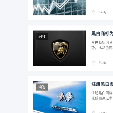
Fanly
黑白商标
问答
黑白商标因其
势，比彩色商
带来的法律风
和提升市场竞
Fanly
注册黑白
问答
注册黑白图样
较低和通过率
政策支持下，
现长远发展。