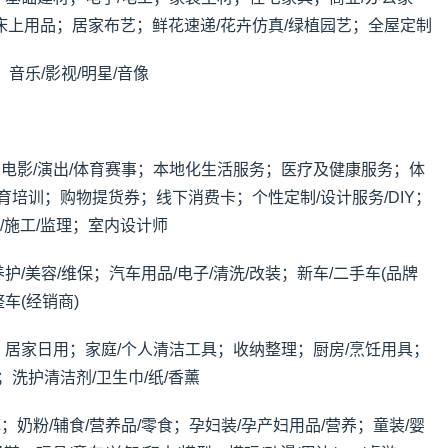
上用品；居家布艺；鲜花速递/花卉仿真/绿植园艺；全屋定制
；音乐/影视/明星/音像
电影/演出/体育赛事；本地化生活服务；医疗及健康服务；体
育培训；购物提货券；线下消费卡；个性定制/设计服务/DIY；
/施工/监理；室内设计师
护/美容/维保；汽车用品/电子/清洗/改装；新车/二手车(品牌
车(经销商)
；居家日用；家庭/个人清洁工具；收纳整理；厨房/烹饪用具；
洗护清洁剂/卫生巾/纸/香薰
奶粉/辅食/营养品/零食；孕妇装/孕产妇用品/营养；童装/婴