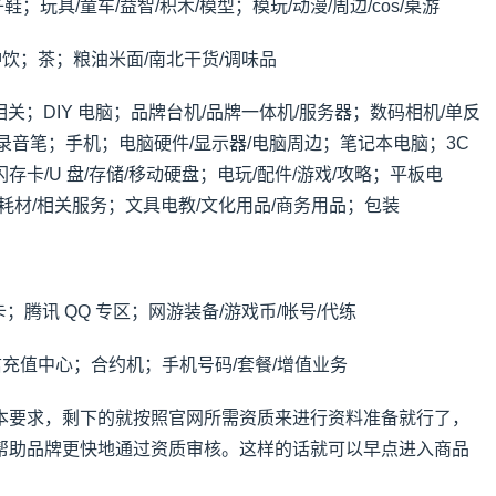
鞋；玩具/童车/益智/积木/模型；模玩/动漫/周边/cos/桌游
冲饮；茶；粮油米面/南北干货/调味品
络相关；DIY 电脑；品牌台机/品牌一体机/服务器；数码相机/单反
Pod/录音笔；手机；电脑硬件/显示器/电脑周边；笔记本电脑；3C
卡/U 盘/存储/移动硬盘；电玩/配件/游戏/攻略；平板电
/耗材/相关服务；文具电教/文化用品/商务用品；包装
；腾讯 QQ 专区；网游装备/游戏币/帐号/代练
信充值中心；合约机；手机号码/套餐/增值业务
本要求，剩下的就按照官网所需资质来进行资料准备就行了，
帮助品牌更快地通过资质审核。这样的话就可以早点进入商品