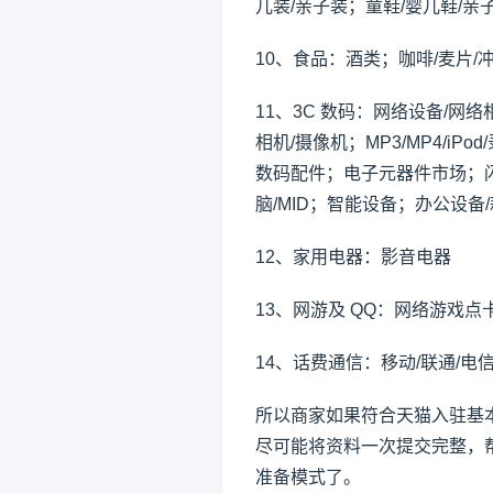
儿装/亲子装；童鞋/婴儿鞋/亲子
10、食品：酒类；咖啡/麦片/
11、3C 数码：网络设备/网
相机/摄像机；MP3/MP4/i
数码配件；电子元器件市场；闪存
脑/MID；智能设备；办公设备
12、家用电器：影音电器
13、网游及 QQ：网络游戏点卡
14、话费通信：移动/联通/电
所以商家如果符合天猫入驻基
尽可能将资料一次提交完整，
准备模式了。