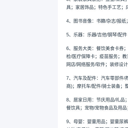
具；家居饰品；特色手工艺；床
4、图书音像：书籍/杂志/报纸
5、乐器：乐器/吉他/钢琴/配件
6、服务大类：餐饮美食卡券；
检/医疗保障卡；疫苗服务；教
网店/网络服务/软件；装修设计
7、汽车及配件：汽车零部件/养
商)；摩托车/配件/骑士装备；整
8、居家日用：节庆用品/礼品
餐饮具；宠物/宠物食品及用品；
9、母婴：婴童用品；婴童尿裤；