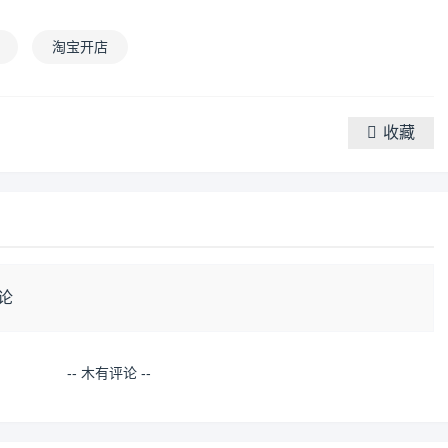
淘宝开店
收藏
论
-- 木有评论 --