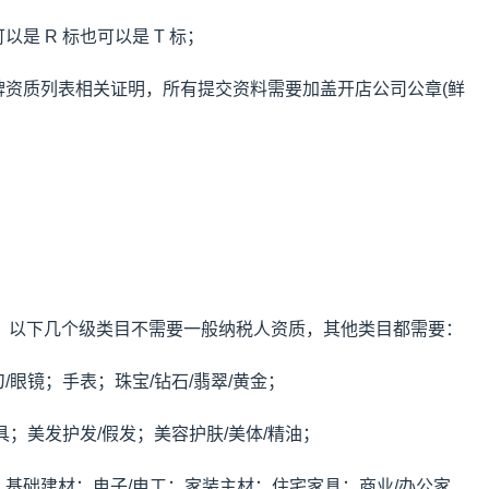
是 R 标也可以是 T 标；
牌资质列表相关证明，所有提交资料需要加盖开店公司公章(鲜
，以下几个级类目不需要一般纳税人资质，其他类目都需要：
刀/眼镜；手表；珠宝/钻石/翡翠/黄金；
具；美发护发/假发；美容护肤/美体/精油；
；基础建材；电子/电工；家装主材；住宅家具；商业/办公家