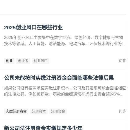
2025创业风口在哪些行业
2025年创业风口主要集中在数字经济、绿色经济、数字健康与生物
技术等领域。人工智能、清洁能源、电动汽车、环保技术等行业将迎
来广阔发展空间。数字健康、精准医疗和生物技术的创新也为创业者
提供了丰富机会。创业者应关注技术进步、政策支持和市场需求，抓
创业
创业者
创业风口
问答
住这些前沿趋势，开拓新兴产业，创造商业价值。
公司未能按时实缴注册资金会面临哪些法律后果
如果公司没有按照承诺实缴注册资本，公司及其股东可能会面临相应
的法律处罚，例如被罚款。罚款的金额通常在虚假出资金额的5%到
15%之间‌12。‌公司可能会因为违反法律规定而面临营业执照被吊销
的风险‌。
实缴注册资金
注册资本
注册资金
问答
新公司法注册资金实缴规定多少年