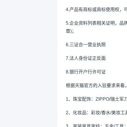
4.产品有商标或商标使用权，可以
5.企业资料列表相关证明，品
章)；
6.三证合一营业执照
7.法人身份证正反面
8.银行开户行许可证
根据天猫官方的入驻要求来看
1、珠宝配饰：ZIPPO/瑞士军
2、化妆品：彩妆/香水/美妆工
3、家装家具家纺：五金/工具