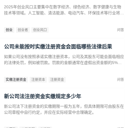
2025年创业风口主要集中在数字经济、绿色经济、数字健康与生物
技术等领域。人工智能、清洁能源、电动汽车、环保技术等行业将迎
来广阔发展空间。数字健康、精准医疗和生物技术的创新也为创业者
提供了丰富机会。创业者应关注技术进步、政策支持和市场需求，抓
创业
创业者
创业风口
问答
住这些前沿趋势，开拓新兴产业，创造商业价值。
公司未能按时实缴注册资金会面临哪些法律后果
如果公司没有按照承诺实缴注册资本，公司及其股东可能会面临相应
的法律处罚，例如被罚款。罚款的金额通常在虚假出资金额的5%到
15%之间‌12。‌公司可能会因为违反法律规定而面临营业执照被吊销
的风险‌。
实缴注册资金
注册资本
注册资金
问答
新公司法注册资金实缴规定多少年
新公司法下注册资金的实缴期限一般为五年，但具体期限可由股东在
公司章程中自行约定，并应在实际经营中合理确定。