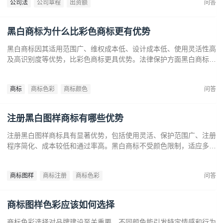
公司法
公司章程
出资额
问答
黑白商标为什么比彩色商标更有优势
黑白商标因其适用范围广、维权成本低、设计成本低、使用灵活性高
及高识别度等优势，比彩色商标更具优势。法律保护方面黑白商标更
容易通过审查，避免因颜色变动带来的法律风险。市场推广中黑白商
标更经典耐看，有助于企业建立持久的品牌形象和提升市场竞争力。
商标
商标色彩
商标颜色
问答
注册黑白图样商标有哪些优势
注册黑白图样商标具有显著优势，包括使用灵活、保护范围广、注册
程序简化、成本较低和通过率高。黑白商标不受颜色限制，适应多样
市场需求，提升法律保护效力。政策支持下，企业尤其是中小和初创
企业，应充分利用黑白商标提升品牌竞争力，实现长远发展。
商标图样
商标注册
商标色彩
问答
商标图样色彩应该如何选择
商标色彩选择对品牌建设至关重要，不同颜色能引发特定情感和行为