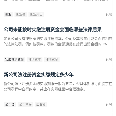
来广阔发展空间。数字健康、精准医疗和生物技术的创新也为创业者
提供了丰富机会。创业者应关注技术进步、政策支持和市场需求，抓
创业
创业者
创业风口
问答
住这些前沿趋势，开拓新兴产业，创造商业价值。
公司未能按时实缴注册资金会面临哪些法律后果
如果公司没有按照承诺实缴注册资本，公司及其股东可能会面临相应
的法律处罚，例如被罚款。罚款的金额通常在虚假出资金额的5%到
15%之间‌12。‌公司可能会因为违反法律规定而面临营业执照被吊销
的风险‌。
实缴注册资金
注册资本
注册资金
问答
新公司法注册资金实缴规定多少年
新公司法下注册资金的实缴期限一般为五年，但具体期限可由股东在
公司章程中自行约定，并应在实际经营中合理确定。
公司法
公司章程
出资额
问答