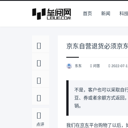
首页
新闻
科
京东自营退货必须京
东东
问答
2022-07-1
不是，客户也可以采取自
豆、券或者余额方式返回
销。
点评
我们在
京东
平台购物了以后，