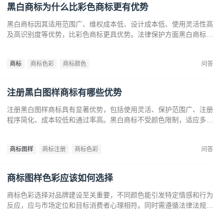
黑白商标为什么比彩色商标更有优势
黑白商标因其适用范围广、维权成本低、设计成本低、使用灵活性高
及高识别度等优势，比彩色商标更具优势。法律保护方面黑白商标更
容易通过审查，避免因颜色变动带来的法律风险。市场推广中黑白商
标更经典耐看，有助于企业建立持久的品牌形象和提升市场竞争力。
商标
商标色彩
商标颜色
问答
注册黑白图样商标有哪些优势
注册黑白图样商标具有显著优势，包括使用灵活、保护范围广、注册
程序简化、成本较低和通过率高。黑白商标不受颜色限制，适应多样
市场需求，提升法律保护效力。政策支持下，企业尤其是中小和初创
企业，应充分利用黑白商标提升品牌竞争力，实现长远发展。
商标图样
商标注册
商标色彩
问答
商标图样色彩应该如何选择
商标色彩选择对品牌建设至关重要，不同颜色能引发特定情感和行为
反应，应与市场定位和目标消费者心理相符。同时需遵循法律法规确
保商标注册和保护。通过合理的色彩策略，企业可提升商标识别度，