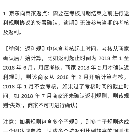
1. 京东向商家返点：需要在考核周期结束之前进行返
利规则协议的签署确认，逾期则无法参与当期的考核
及返利。
【举例：返利规则中包含考核起止时间，考核从商家
确认后开始计算，比如返利起止时间为 2018 年 1 至
2018 年 6 月，月度考核，商家 2018 年 2 月才确认返
利规则，则该商家从 2018 年 2 月开始计算考核，
2018 年 1 月不会考核。如果过了考核时间的截止时
间，如 2018 年 7 月商家还未确认返利规则，则该规
则“失效”，商家不可再进行确认】
注意：如果规则包含多个子规则，则多个子规则达成
一个即达成考核，达成多个按返利比例较高的规则进