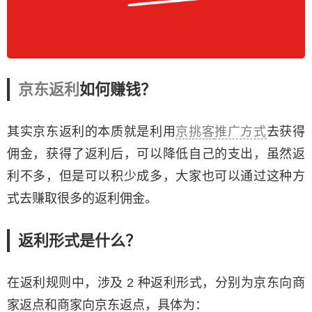
京东返利
如何赚钱？
其实京东返利的本质就是利用
京挑客
推广方式
去获得
佣金，获得了返利后，可以降低自己的支出，虽然返
利不多，但是可以积少成多，大家也可以通过这种方
式去赚取很多的返利佣金。
返利形式是什么？
在返利规则中，涉及 2 种返利形式，分别为京东向商
家返点和商家向京东返点，具体为：