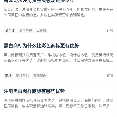
新公司法注册资金实缴规定多少年
新公司法下注册资金的实缴期限一般为五年，但具体期限可由股东在
公司章程中自行约定，并应在实际经营中合理确定。
公司法
公司章程
出资额
问答
黑白商标为什么比彩色商标更有优势
黑白商标因其适用范围广、维权成本低、设计成本低、使用灵活性高
及高识别度等优势，比彩色商标更具优势。法律保护方面黑白商标更
容易通过审查，避免因颜色变动带来的法律风险。市场推广中黑白商
标更经典耐看，有助于企业建立持久的品牌形象和提升市场竞争力。
商标
商标色彩
商标颜色
问答
注册黑白图样商标有哪些优势
注册黑白图样商标具有显著优势，包括使用灵活、保护范围广、注册
程序简化、成本较低和通过率高。黑白商标不受颜色限制，适应多样
市场需求，提升法律保护效力。政策支持下，企业尤其是中小和初创
企业，应充分利用黑白商标提升品牌竞争力，实现长远发展。