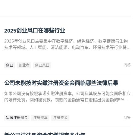
2025创业风口在哪些行业
2025年创业风口主要集中在数字经济、绿色经济、数字健康与生物
技术等领域。人工智能、清洁能源、电动汽车、环保技术等行业将迎
来广阔发展空间。数字健康、精准医疗和生物技术的创新也为创业者
提供了丰富机会。创业者应关注技术进步、政策支持和市场需求，抓
创业
创业者
创业风口
问答
住这些前沿趋势，开拓新兴产业，创造商业价值。
公司未能按时实缴注册资金会面临哪些法律后果
如果公司没有按照承诺实缴注册资本，公司及其股东可能会面临相应
的法律处罚，例如被罚款。罚款的金额通常在虚假出资金额的5%到
15%之间‌12。‌公司可能会因为违反法律规定而面临营业执照被吊销
的风险‌。
实缴注册资金
注册资本
注册资金
问答