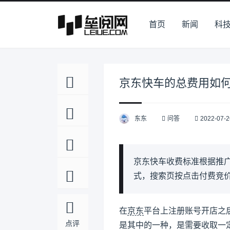
首页
新闻
科
京东快车的总费用如
东东
问答
2022-07-2
京东快车收费标准根据推
式，搜索页按点击付费竞
在
京东
平台上注册账号开店之
点评
是其中的一种，是需要收取一