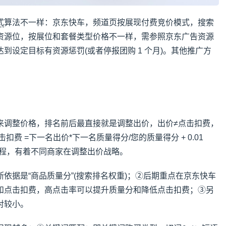
式
算法不一样：京东快车，频道页按展现付费竞价模式，搜索
资源位，按展位和套餐类型价格不一样，需参照京东广告资源
到设定目标有资源惩罚(或者停报团购 1 个月)。其他推广方
来调整价格，排名前后最直接就是调整出价，出价≠点击扣费，
击扣费 =下一名出价*下一名质量得分/您的质量得分 + 0.01
过程，有着不同商家在调整出价战略。
依据是“商品质量分”(搜索排名权重)；②后期重点在京东快车
和点击扣费，高点击率可以提升质量分和降低点击扣费；③另
对较小。