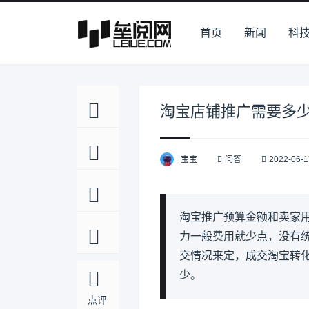
首页
新闻
科
淘宝店铺推广需要多
宝宝
问答
2022-06-1
淘宝推广预算金额和卖家
力一般费用就少点，没有
交情况来定，成交淘宝转
少。
点评