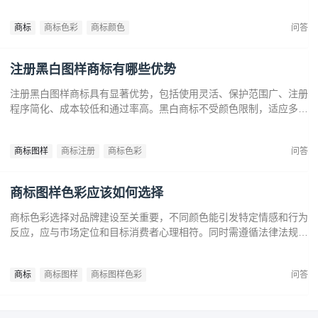
容易通过审查，避免因颜色变动带来的法律风险。市场推广中黑白商
标更经典耐看，有助于企业建立持久的品牌形象和提升市场竞争力。
商标
商标色彩
商标颜色
问答
注册黑白图样商标有哪些优势
注册黑白图样商标具有显著优势，包括使用灵活、保护范围广、注册
程序简化、成本较低和通过率高。黑白商标不受颜色限制，适应多样
市场需求，提升法律保护效力。政策支持下，企业尤其是中小和初创
企业，应充分利用黑白商标提升品牌竞争力，实现长远发展。
商标图样
商标注册
商标色彩
问答
商标图样色彩应该如何选择
商标色彩选择对品牌建设至关重要，不同颜色能引发特定情感和行为
反应，应与市场定位和目标消费者心理相符。同时需遵循法律法规确
保商标注册和保护。通过合理的色彩策略，企业可提升商标识别度，
传达品牌价值，在竞争中脱颖而出。
商标
商标图样
商标图样色彩
问答