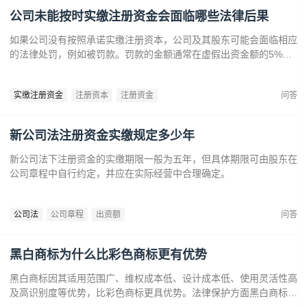
公司未能按时实缴注册资金会面临哪些法律后果
如果公司没有按照承诺实缴注册资本，公司及其股东可能会面临相应
的法律处罚，例如被罚款。罚款的金额通常在虚假出资金额的5%到
15%之间‌12。‌公司可能会因为违反法律规定而面临营业执照被吊销
的风险‌。
实缴注册资金
注册资本
注册资金
问答
新公司法注册资金实缴规定多少年
新公司法下注册资金的实缴期限一般为五年，但具体期限可由股东在
公司章程中自行约定，并应在实际经营中合理确定。
公司法
公司章程
出资额
问答
黑白商标为什么比彩色商标更有优势
黑白商标因其适用范围广、维权成本低、设计成本低、使用灵活性高
及高识别度等优势，比彩色商标更具优势。法律保护方面黑白商标更