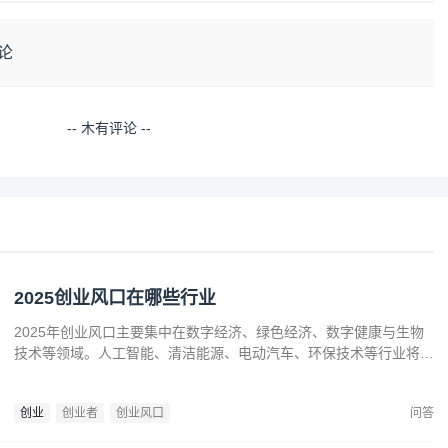
论
-- 木有评论 --
2025创业风口在哪些行业
2025年创业风口主要集中在数字经济、绿色经济、数字健康与生物
技术等领域。人工智能、清洁能源、电动汽车、环保技术等行业将迎
来广阔发展空间。数字健康、精准医疗和生物技术的创新也为创业者
提供了丰富机会。创业者应关注技术进步、政策支持和市场需求，抓
创业
创业者
创业风口
问答
住这些前沿趋势，开拓新兴产业，创造商业价值。