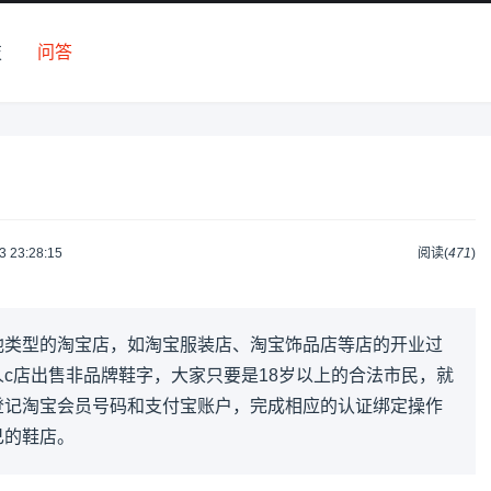
技
问答
3 23:28:15
阅读(
471
)
他类型的淘宝店，如淘宝服装店、淘宝饰品店等店的开业过
c店出售非品牌鞋字，大家只要是18岁以上的合法市民，就
登记淘宝会员号码和支付宝账户，完成相应的认证绑定操作
己的鞋店。