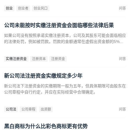
提供了丰富机会。创业者应关注技术进步、政策支持和市场需求，抓
创业
创业者
创业风口
问答
住这些前沿趋势，开拓新兴产业，创造商业价值。
公司未能按时实缴注册资金会面临哪些法律后果
如果公司没有按照承诺实缴注册资本，公司及其股东可能会面临相应
的法律处罚，例如被罚款。罚款的金额通常在虚假出资金额的5%到
15%之间‌12。‌公司可能会因为违反法律规定而面临营业执照被吊销
的风险‌。
实缴注册资金
注册资本
注册资金
问答
新公司法注册资金实缴规定多少年
新公司法下注册资金的实缴期限一般为五年，但具体期限可由股东在
公司章程中自行约定，并应在实际经营中合理确定。
公司法
公司章程
出资额
问答
黑白商标为什么比彩色商标更有优势