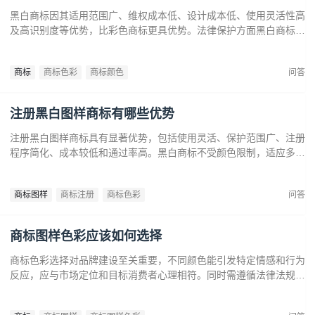
黑白商标因其适用范围广、维权成本低、设计成本低、使用灵活性高
及高识别度等优势，比彩色商标更具优势。法律保护方面黑白商标更
容易通过审查，避免因颜色变动带来的法律风险。市场推广中黑白商
标更经典耐看，有助于企业建立持久的品牌形象和提升市场竞争力。
商标
商标色彩
商标颜色
问答
注册黑白图样商标有哪些优势
注册黑白图样商标具有显著优势，包括使用灵活、保护范围广、注册
程序简化、成本较低和通过率高。黑白商标不受颜色限制，适应多样
市场需求，提升法律保护效力。政策支持下，企业尤其是中小和初创
企业，应充分利用黑白商标提升品牌竞争力，实现长远发展。
商标图样
商标注册
商标色彩
问答
商标图样色彩应该如何选择
商标色彩选择对品牌建设至关重要，不同颜色能引发特定情感和行为
反应，应与市场定位和目标消费者心理相符。同时需遵循法律法规确
保商标注册和保护。通过合理的色彩策略，企业可提升商标识别度，
传达品牌价值，在竞争中脱颖而出。