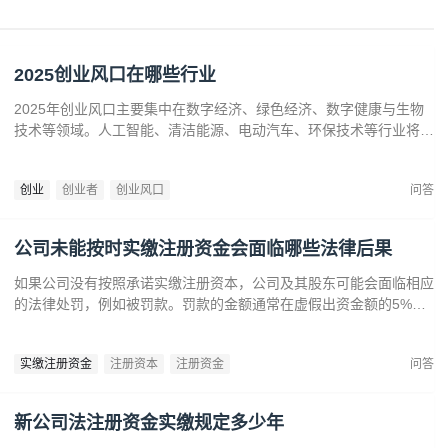
2025创业风口在哪些行业
2025年创业风口主要集中在数字经济、绿色经济、数字健康与生物
技术等领域。人工智能、清洁能源、电动汽车、环保技术等行业将迎
来广阔发展空间。数字健康、精准医疗和生物技术的创新也为创业者
提供了丰富机会。创业者应关注技术进步、政策支持和市场需求，抓
创业
创业者
创业风口
问答
住这些前沿趋势，开拓新兴产业，创造商业价值。
公司未能按时实缴注册资金会面临哪些法律后果
如果公司没有按照承诺实缴注册资本，公司及其股东可能会面临相应
的法律处罚，例如被罚款。罚款的金额通常在虚假出资金额的5%到
15%之间‌12。‌公司可能会因为违反法律规定而面临营业执照被吊销
的风险‌。
实缴注册资金
注册资本
注册资金
问答
新公司法注册资金实缴规定多少年