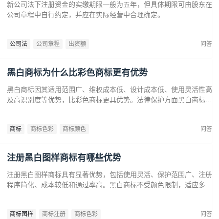
新公司法下注册资金的实缴期限一般为五年，但具体期限可由股东在
公司章程中自行约定，并应在实际经营中合理确定。
公司法
公司章程
出资额
问答
黑白商标为什么比彩色商标更有优势
黑白商标因其适用范围广、维权成本低、设计成本低、使用灵活性高
及高识别度等优势，比彩色商标更具优势。法律保护方面黑白商标更
容易通过审查，避免因颜色变动带来的法律风险。市场推广中黑白商
标更经典耐看，有助于企业建立持久的品牌形象和提升市场竞争力。
商标
商标色彩
商标颜色
问答
注册黑白图样商标有哪些优势
注册黑白图样商标具有显著优势，包括使用灵活、保护范围广、注册
程序简化、成本较低和通过率高。黑白商标不受颜色限制，适应多样
市场需求，提升法律保护效力。政策支持下，企业尤其是中小和初创
企业，应充分利用黑白商标提升品牌竞争力，实现长远发展。
商标图样
商标注册
商标色彩
问答