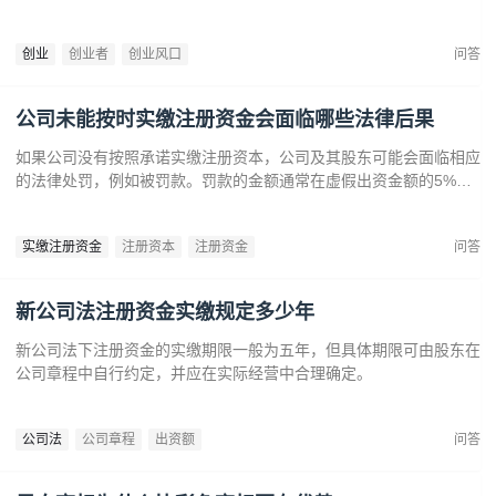
来广阔发展空间。数字健康、精准医疗和生物技术的创新也为创业者
提供了丰富机会。创业者应关注技术进步、政策支持和市场需求，抓
创业
创业者
创业风口
问答
住这些前沿趋势，开拓新兴产业，创造商业价值。
公司未能按时实缴注册资金会面临哪些法律后果
如果公司没有按照承诺实缴注册资本，公司及其股东可能会面临相应
的法律处罚，例如被罚款。罚款的金额通常在虚假出资金额的5%到
15%之间‌12。‌公司可能会因为违反法律规定而面临营业执照被吊销
的风险‌。
实缴注册资金
注册资本
注册资金
问答
新公司法注册资金实缴规定多少年
新公司法下注册资金的实缴期限一般为五年，但具体期限可由股东在
公司章程中自行约定，并应在实际经营中合理确定。
公司法
公司章程
出资额
问答