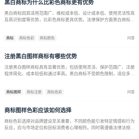
黑白商标为什么比彩色商标更有优势
黑白商标因其适用范围广、维权成本低、设计成本低、使用灵活性高
及高识别度等优势，比彩色商标更具优势。法律保护方面黑白商标更
容易通过审查，避免因颜色变动带来的法律风险。市场推广中黑白商
标更经典耐看，有助于企业建立持久的品牌形象和提升市场竞争力。
商标
商标色彩
商标颜色
问答
注册黑白图样商标有哪些优势
注册黑白图样商标具有显著优势，包括使用灵活、保护范围广、注册
程序简化、成本较低和通过率高。黑白商标不受颜色限制，适应多样
市场需求，提升法律保护效力。政策支持下，企业尤其是中小和初创
企业，应充分利用黑白商标提升品牌竞争力，实现长远发展。
商标图样
商标注册
商标色彩
问答
商标图样色彩应该如何选择
商标色彩选择对品牌建设至关重要，不同颜色能引发特定情感和行为
反应，应与市场定位和目标消费者心理相符。同时需遵循法律法规确
保商标注册和保护。通过合理的色彩策略，企业可提升商标识别度，