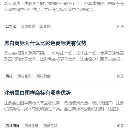
新公司法下注册资金的实缴期限一般为五年，但具体期限可由股东在
公司章程中自行约定，并应在实际经营中合理确定。
公司法
公司章程
出资额
问答
黑白商标为什么比彩色商标更有优势
黑白商标因其适用范围广、维权成本低、设计成本低、使用灵活性高
及高识别度等优势，比彩色商标更具优势。法律保护方面黑白商标更
容易通过审查，避免因颜色变动带来的法律风险。市场推广中黑白商
标更经典耐看，有助于企业建立持久的品牌形象和提升市场竞争力。
商标
商标色彩
商标颜色
问答
注册黑白图样商标有哪些优势
注册黑白图样商标具有显著优势，包括使用灵活、保护范围广、注册
程序简化、成本较低和通过率高。黑白商标不受颜色限制，适应多样
市场需求，提升法律保护效力。政策支持下，企业尤其是中小和初创
企业，应充分利用黑白商标提升品牌竞争力，实现长远发展。
商标图样
商标注册
商标色彩
问答