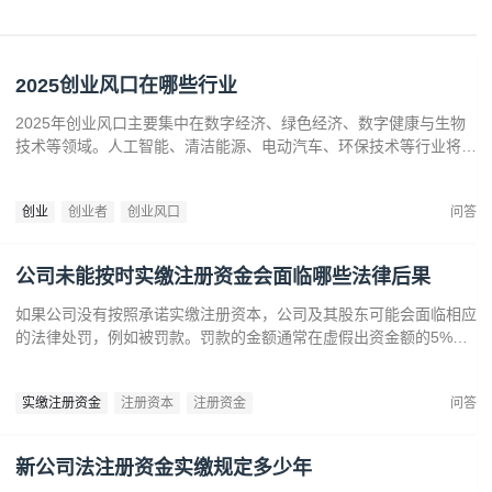
2025创业风口在哪些行业
2025年创业风口主要集中在数字经济、绿色经济、数字健康与生物
技术等领域。人工智能、清洁能源、电动汽车、环保技术等行业将迎
来广阔发展空间。数字健康、精准医疗和生物技术的创新也为创业者
提供了丰富机会。创业者应关注技术进步、政策支持和市场需求，抓
创业
创业者
创业风口
问答
住这些前沿趋势，开拓新兴产业，创造商业价值。
公司未能按时实缴注册资金会面临哪些法律后果
如果公司没有按照承诺实缴注册资本，公司及其股东可能会面临相应
的法律处罚，例如被罚款。罚款的金额通常在虚假出资金额的5%到
15%之间‌12。‌公司可能会因为违反法律规定而面临营业执照被吊销
的风险‌。
实缴注册资金
注册资本
注册资金
问答
新公司法注册资金实缴规定多少年