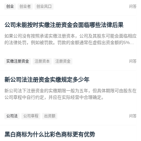
提供了丰富机会。创业者应关注技术进步、政策支持和市场需求，抓
创业
创业者
创业风口
问答
住这些前沿趋势，开拓新兴产业，创造商业价值。
公司未能按时实缴注册资金会面临哪些法律后果
如果公司没有按照承诺实缴注册资本，公司及其股东可能会面临相应
的法律处罚，例如被罚款。罚款的金额通常在虚假出资金额的5%到
15%之间‌12。‌公司可能会因为违反法律规定而面临营业执照被吊销
的风险‌。
实缴注册资金
注册资本
注册资金
问答
新公司法注册资金实缴规定多少年
新公司法下注册资金的实缴期限一般为五年，但具体期限可由股东在
公司章程中自行约定，并应在实际经营中合理确定。
公司法
公司章程
出资额
问答
黑白商标为什么比彩色商标更有优势