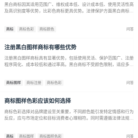
黑白商标因其适用范围广、维权成本低、设计成本低、使用灵活性高
及高识别度等优势，比彩色商标更具优势。法律保护方面黑白商标更
容易通过审查，避免因颜色变动带来的法律风险。市场推广中黑白商
标更经典耐看，有助于企业建立持久的品牌形象和提升市场竞争力。
商标
商标色彩
商标颜色
问答
注册黑白图样商标有哪些优势
注册黑白图样商标具有显著优势，包括使用灵活、保护范围广、注册
程序简化、成本较低和通过率高。黑白商标不受颜色限制，适应多样
市场需求，提升法律保护效力。政策支持下，企业尤其是中小和初创
企业，应充分利用黑白商标提升品牌竞争力，实现长远发展。
商标图样
商标注册
商标色彩
问答
商标图样色彩应该如何选择
商标色彩选择对品牌建设至关重要，不同颜色能引发特定情感和行为
反应，应与市场定位和目标消费者心理相符。同时需遵循法律法规确
保商标注册和保护。通过合理的色彩策略，企业可提升商标识别度，
传达品牌价值，在竞争中脱颖而出。
商标
商标图样
商标图样色彩
问答