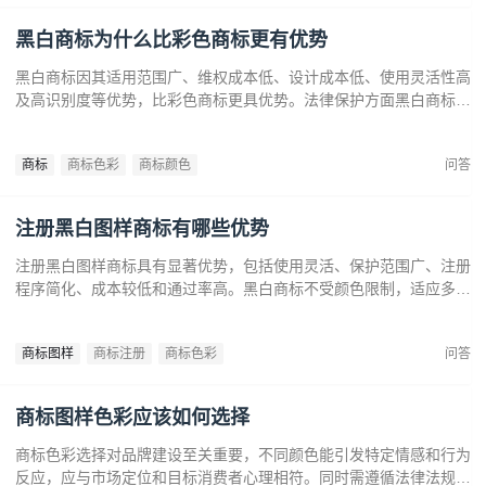
黑白商标为什么比彩色商标更有优势
黑白商标因其适用范围广、维权成本低、设计成本低、使用灵活性高
及高识别度等优势，比彩色商标更具优势。法律保护方面黑白商标更
容易通过审查，避免因颜色变动带来的法律风险。市场推广中黑白商
标更经典耐看，有助于企业建立持久的品牌形象和提升市场竞争力。
商标
商标色彩
商标颜色
问答
注册黑白图样商标有哪些优势
注册黑白图样商标具有显著优势，包括使用灵活、保护范围广、注册
程序简化、成本较低和通过率高。黑白商标不受颜色限制，适应多样
市场需求，提升法律保护效力。政策支持下，企业尤其是中小和初创
企业，应充分利用黑白商标提升品牌竞争力，实现长远发展。
商标图样
商标注册
商标色彩
问答
商标图样色彩应该如何选择
商标色彩选择对品牌建设至关重要，不同颜色能引发特定情感和行为
反应，应与市场定位和目标消费者心理相符。同时需遵循法律法规确