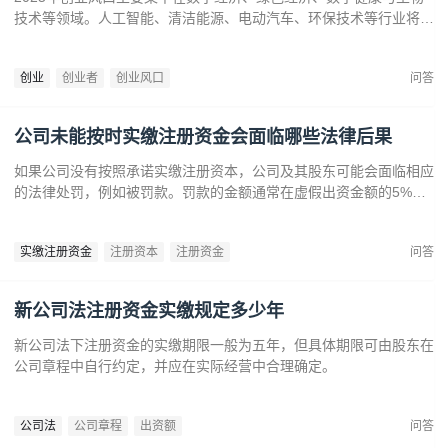
技术等领域。人工智能、清洁能源、电动汽车、环保技术等行业将迎
来广阔发展空间。数字健康、精准医疗和生物技术的创新也为创业者
提供了丰富机会。创业者应关注技术进步、政策支持和市场需求，抓
创业
创业者
创业风口
问答
住这些前沿趋势，开拓新兴产业，创造商业价值。
公司未能按时实缴注册资金会面临哪些法律后果
如果公司没有按照承诺实缴注册资本，公司及其股东可能会面临相应
的法律处罚，例如被罚款。罚款的金额通常在虚假出资金额的5%到
15%之间‌12。‌公司可能会因为违反法律规定而面临营业执照被吊销
的风险‌。
实缴注册资金
注册资本
注册资金
问答
新公司法注册资金实缴规定多少年
新公司法下注册资金的实缴期限一般为五年，但具体期限可由股东在
公司章程中自行约定，并应在实际经营中合理确定。
公司法
公司章程
出资额
问答