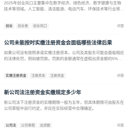
2025年创业风口主要集中在数字经济、绿色经济、数字健康与生物
技术等领域。人工智能、清洁能源、电动汽车、环保技术等行业将迎
来广阔发展空间。数字健康、精准医疗和生物技术的创新也为创业者
提供了丰富机会。创业者应关注技术进步、政策支持和市场需求，抓
创业
创业者
创业风口
问答
住这些前沿趋势，开拓新兴产业，创造商业价值。
公司未能按时实缴注册资金会面临哪些法律后果
如果公司没有按照承诺实缴注册资本，公司及其股东可能会面临相应
的法律处罚，例如被罚款。罚款的金额通常在虚假出资金额的5%到
15%之间‌12。‌公司可能会因为违反法律规定而面临营业执照被吊销
的风险‌。
实缴注册资金
注册资本
注册资金
问答
新公司法注册资金实缴规定多少年
新公司法下注册资金的实缴期限一般为五年，但具体期限可由股东在
公司章程中自行约定，并应在实际经营中合理确定。
公司法
公司章程
出资额
问答