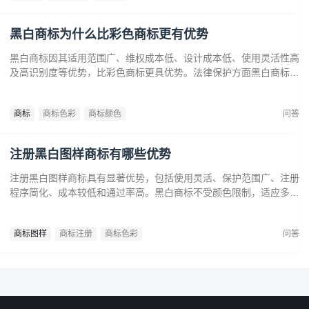
黑白商标为什么比彩色商标更有优势
黑白商标因其适用范围广、维权成本低、设计成本低、使用灵活性高
及高识别度等优势，比彩色商标更具优势。法律保护方面黑白商标更
容易通过审查，避免因颜色变动带来的法律风险。市场推广中黑白商
标更经典耐看，有助于企业建立持久的品牌形象和提升市场竞争力。
商标
商标色彩
商标颜色
问答
注册黑白图样商标有哪些优势
注册黑白图样商标具有显著优势，包括使用灵活、保护范围广、注册
程序简化、成本较低和通过率高。黑白商标不受颜色限制，适应多样
市场需求，提升法律保护效力。政策支持下，企业尤其是中小和初创
企业，应充分利用黑白商标提升品牌竞争力，实现长远发展。
商标图样
商标注册
商标色彩
问答