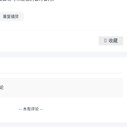
重复铺货
收藏
论
-- 木有评论 --