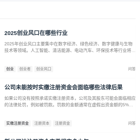
2025创业风口在哪些行业
2025年创业风口主要集中在数字经济、绿色经济、数字健康与生物
技术等领域。人工智能、清洁能源、电动汽车、环保技术等行业将迎
来广阔发展空间。数字健康、精准医疗和生物技术的创新也为创业者
提供了丰富机会。创业者应关注技术进步、政策支持和市场需求，抓
创业
创业者
创业风口
问答
住这些前沿趋势，开拓新兴产业，创造商业价值。
公司未能按时实缴注册资金会面临哪些法律后果
如果公司没有按照承诺实缴注册资本，公司及其股东可能会面临相应
的法律处罚，例如被罚款。罚款的金额通常在虚假出资金额的5%到
15%之间‌12。‌公司可能会因为违反法律规定而面临营业执照被吊销
的风险‌。
实缴注册资金
注册资本
注册资金
问答