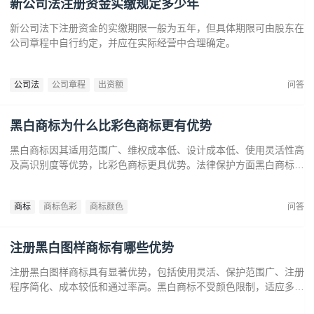
新公司法注册资金实缴规定多少年
新公司法下注册资金的实缴期限一般为五年，但具体期限可由股东在
公司章程中自行约定，并应在实际经营中合理确定。
公司法
公司章程
出资额
问答
黑白商标为什么比彩色商标更有优势
黑白商标因其适用范围广、维权成本低、设计成本低、使用灵活性高
及高识别度等优势，比彩色商标更具优势。法律保护方面黑白商标更
容易通过审查，避免因颜色变动带来的法律风险。市场推广中黑白商
标更经典耐看，有助于企业建立持久的品牌形象和提升市场竞争力。
商标
商标色彩
商标颜色
问答
注册黑白图样商标有哪些优势
注册黑白图样商标具有显著优势，包括使用灵活、保护范围广、注册
程序简化、成本较低和通过率高。黑白商标不受颜色限制，适应多样
市场需求，提升法律保护效力。政策支持下，企业尤其是中小和初创