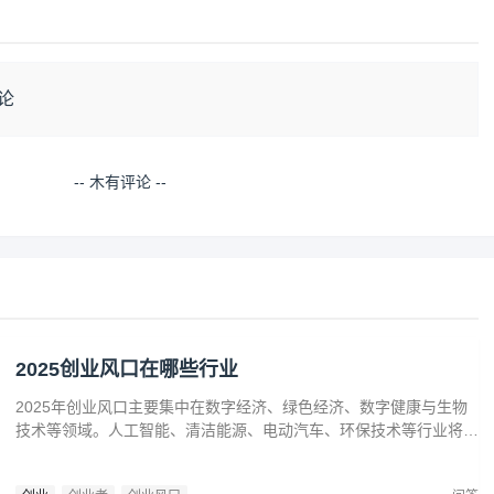
论
-- 木有评论 --
2025创业风口在哪些行业
2025年创业风口主要集中在数字经济、绿色经济、数字健康与生物
技术等领域。人工智能、清洁能源、电动汽车、环保技术等行业将迎
来广阔发展空间。数字健康、精准医疗和生物技术的创新也为创业者
提供了丰富机会。创业者应关注技术进步、政策支持和市场需求，抓