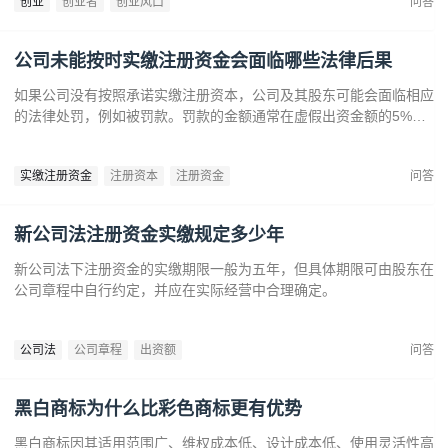
创业
创业者
创业风口
问答
住这些前沿趋势，开拓新兴产业，创造商业价值。
公司未能按时实缴注册资金会面临哪些法律后果
如果公司没有按照承诺实缴注册资本，公司及其股东可能会面临相应
的法律处罚，例如被罚款。罚款的金额通常在虚假出资金额的5%到
15%之间‌12。‌公司可能会因为违反法律规定而面临营业执照被吊销
的风险‌。
实缴注册资金
注册资本
注册资金
问答
新公司法注册资金实缴规定多少年
新公司法下注册资金的实缴期限一般为五年，但具体期限可由股东在
公司章程中自行约定，并应在实际经营中合理确定。
公司法
公司章程
出资额
问答
黑白商标为什么比彩色商标更有优势
黑白商标因其适用范围广、维权成本低、设计成本低、使用灵活性高