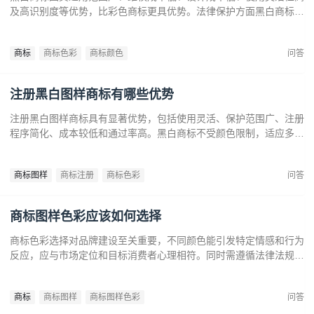
及高识别度等优势，比彩色商标更具优势。法律保护方面黑白商标更
容易通过审查，避免因颜色变动带来的法律风险。市场推广中黑白商
标更经典耐看，有助于企业建立持久的品牌形象和提升市场竞争力。
商标
商标色彩
商标颜色
问答
注册黑白图样商标有哪些优势
注册黑白图样商标具有显著优势，包括使用灵活、保护范围广、注册
程序简化、成本较低和通过率高。黑白商标不受颜色限制，适应多样
市场需求，提升法律保护效力。政策支持下，企业尤其是中小和初创
企业，应充分利用黑白商标提升品牌竞争力，实现长远发展。
商标图样
商标注册
商标色彩
问答
商标图样色彩应该如何选择
商标色彩选择对品牌建设至关重要，不同颜色能引发特定情感和行为
反应，应与市场定位和目标消费者心理相符。同时需遵循法律法规确
保商标注册和保护。通过合理的色彩策略，企业可提升商标识别度，
传达品牌价值，在竞争中脱颖而出。
商标
商标图样
商标图样色彩
问答