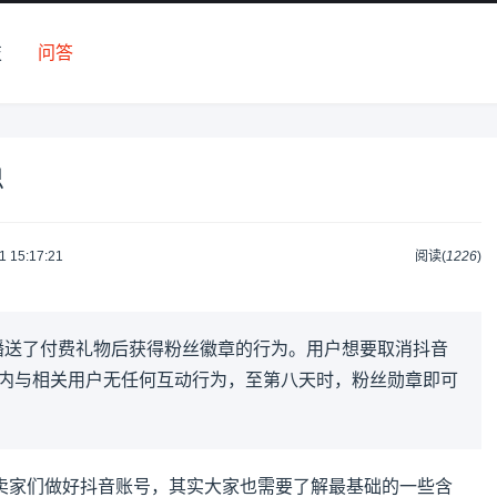
技
问答
思
1 15:17:21
阅读(
1226
)
播送了付费礼物后获得粉丝徽章的行为。用户想要取消抖音
之内与相关用户无任何互动行为，至第八天时，粉丝勋章即可
卖家们做好抖音账号，其实大家也需要了解最基础的一些含