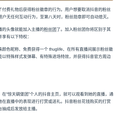
了付费礼物后获得粉丝徽章的行为。用户想要取消抖音的粉丝
关用户无任何互动行为，至第八天时，粉丝勋章即可自动熄灭。
播的头像就能加入主播的
粉丝团
了。加入粉丝团你将区别于其
并享有以下特权：
色昵称、免费获得一个 thuglife、在所有直播间展示粉丝徽
能以特殊样式发弹幕、有特殊进场特效，并获得抖音官方周边
？
，在“惊天碉堡团”个人的抖音主页，就可以观看到她的直播，通
她在直播中的表现进行打赏或送礼。抖音粉丝花钱购买的打赏
台抽成后发放给主播。