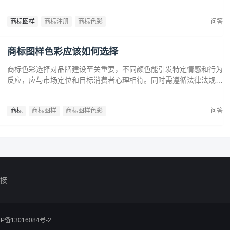
市场需求，提升法律保护效力。政策支持下，企业尤其是中小和初创
企业，应充分利用黑白商标提升品牌竞争力，实现长远发展。
商标图样
商标注册
商标色彩
问答
商标图样色彩应该如何选择
商标色彩选择对品牌建设至关重要，不同颜色能引发特定情感和行为
反应，应与市场定位和目标消费者心理相符。同时需遵循法律法规确
保商标注册和保护。通过合理的色彩策略，企业可提升商标识别度，
传达品牌价值，在竞争中脱颖而出。
商标
商标图样
商标图样色彩
问答
接
CP备13016084号-2