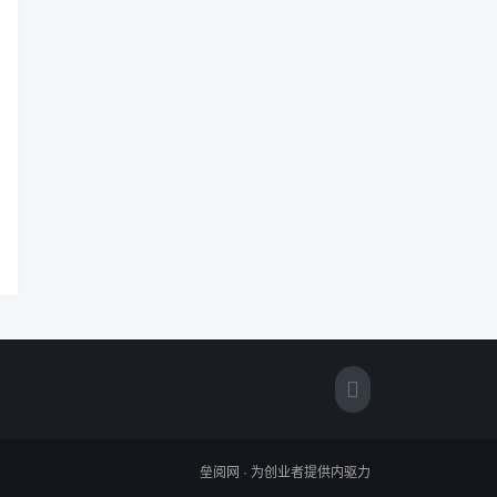
垒阅网 · 为创业者提供内驱力