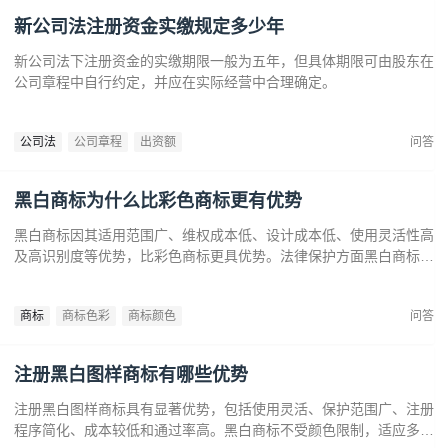
新公司法注册资金实缴规定多少年
新公司法下注册资金的实缴期限一般为五年，但具体期限可由股东在
公司章程中自行约定，并应在实际经营中合理确定。
公司法
公司章程
出资额
问答
黑白商标为什么比彩色商标更有优势
黑白商标因其适用范围广、维权成本低、设计成本低、使用灵活性高
及高识别度等优势，比彩色商标更具优势。法律保护方面黑白商标更
容易通过审查，避免因颜色变动带来的法律风险。市场推广中黑白商
标更经典耐看，有助于企业建立持久的品牌形象和提升市场竞争力。
商标
商标色彩
商标颜色
问答
注册黑白图样商标有哪些优势
注册黑白图样商标具有显著优势，包括使用灵活、保护范围广、注册
程序简化、成本较低和通过率高。黑白商标不受颜色限制，适应多样