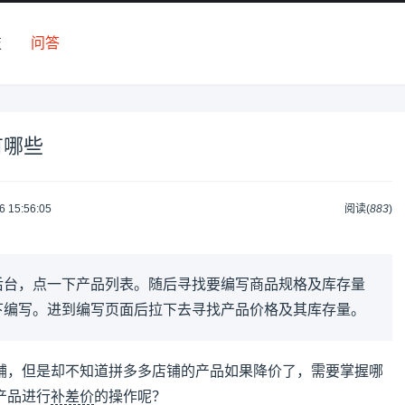
技
问答
有哪些
6 15:56:05
阅读(
883
)
后台，点一下产品列表。随后寻找要编写商品规格及库存量
下编写。进到编写页面后拉下去寻找产品价格及其库存量。
铺，但是却不知道拼多多店铺的产品如果降价了，需要掌握哪
产品进行
补差价
的操作呢？