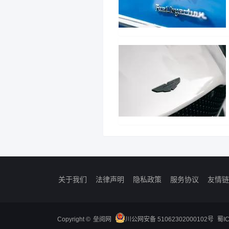
关于我们
法律声明
隐私政策
服务协议
友情链
Copyright ©
垒阅网
川公网安备 51062302000102号
蜀I