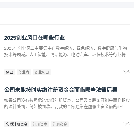
2025创业风口在哪些行业
2025年创业风口主要集中在数字经济、绿色经济、数字健康与生物
技术等领域。人工智能、清洁能源、电动汽车、环保技术等行业将迎
来广阔发展空间。数字健康、精准医疗和生物技术的创新也为创业者
提供了丰富机会。创业者应关注技术进步、政策支持和市场需求，抓
创业
创业者
创业风口
问答
住这些前沿趋势，开拓新兴产业，创造商业价值。
公司未能按时实缴注册资金会面临哪些法律后果
如果公司没有按照承诺实缴注册资本，公司及其股东可能会面临相应
的法律处罚，例如被罚款。罚款的金额通常在虚假出资金额的5%到
15%之间‌12。‌公司可能会因为违反法律规定而面临营业执照被吊销
的风险‌。
实缴注册资金
注册资本
注册资金
问答