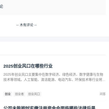
论
-- 木有评论 --
2025创业风口在哪些行业
2025年创业风口主要集中在数字经济、绿色经济、数字健康与生物
技术等领域。人工智能、清洁能源、电动汽车、环保技术等行业将迎
来广阔发展空间。数字健康、精准医疗和生物技术的创新也为创业者
提供了丰富机会。创业者应关注技术进步、政策支持和市场需求，抓
创业
创业者
创业风口
问答
住这些前沿趋势，开拓新兴产业，创造商业价值。
公司未能按时实缴注册资金会面临哪些法律后果