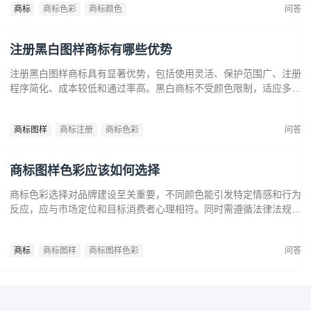
商标
商标色彩
商标颜色
问答
注册黑白图样商标有哪些优势
注册黑白图样商标具有显著优势，包括使用灵活、保护范围广、注册
程序简化、成本较低和通过率高。黑白商标不受颜色限制，适应多样
市场需求，提升法律保护效力。政策支持下，企业尤其是中小和初创
企业，应充分利用黑白商标提升品牌竞争力，实现长远发展。
商标图样
商标注册
商标色彩
问答
商标图样色彩应该如何选择
商标色彩选择对品牌建设至关重要，不同颜色能引发特定情感和行为
反应，应与市场定位和目标消费者心理相符。同时需遵循法律法规确
保商标注册和保护。通过合理的色彩策略，企业可提升商标识别度，
传达品牌价值，在竞争中脱颖而出。
商标
商标图样
商标图样色彩
问答