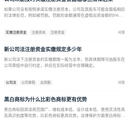
如果公司没有按照承诺实缴注册资本，公司及其股东可能会面临相应
的法律处罚，例如被罚款。罚款的金额通常在虚假出资金额的5%到
15%之间‌12。‌公司可能会因为违反法律规定而面临营业执照被吊销
的风险‌。
实缴注册资金
注册资本
注册资金
问答
新公司法注册资金实缴规定多少年
新公司法下注册资金的实缴期限一般为五年，但具体期限可由股东在
公司章程中自行约定，并应在实际经营中合理确定。
公司法
公司章程
出资额
问答
黑白商标为什么比彩色商标更有优势
黑白商标因其适用范围广、维权成本低、设计成本低、使用灵活性高
及高识别度等优势，比彩色商标更具优势。法律保护方面黑白商标更
容易通过审查，避免因颜色变动带来的法律风险。市场推广中黑白商
标更经典耐看，有助于企业建立持久的品牌形象和提升市场竞争力。