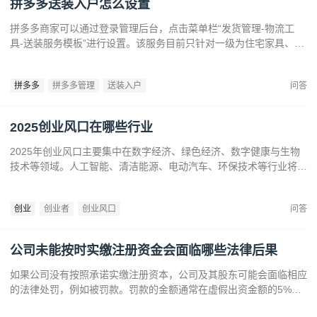
拼多多送装入户怎么设置
拼多多商家可以通过登录管理后台，点击菜单栏“发货管理-物流工
具-送装服务模板”进行设置。该服务目前只针对一级为住宅家具、建
材、大家电下的部分类商品，暂不对其他类开放。
拼多多
拼多多管理
送装入户
问答
2025创业风口在哪些行业
2025年创业风口主要集中在数字经济、绿色经济、数字健康与生物
技术等领域。人工智能、清洁能源、电动汽车、环保技术等行业将迎
来广阔发展空间。数字健康、精准医疗和生物技术的创新也为创业者
提供了丰富机会。创业者应关注技术进步、政策支持和市场需求，抓
创业
创业者
创业风口
问答
住这些前沿趋势，开拓新兴产业，创造商业价值。
公司未能按时实缴注册资金会面临哪些法律后果
如果公司没有按照承诺实缴注册资本，公司及其股东可能会面临相应
的法律处罚，例如被罚款。罚款的金额通常在虚假出资金额的5%到
15%之间‌12。‌公司可能会因为违反法律规定而面临营业执照被吊销