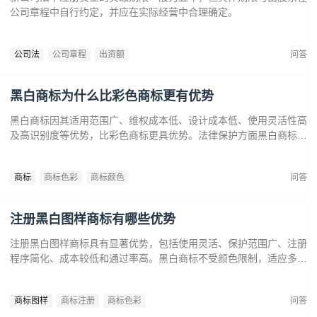
公司章程中自行约定，并应在实际经营中合理确定。
公司法
公司章程
出资额
问答
黑白商标为什么比彩色商标更有优势
黑白商标因其适用范围广、维权成本低、设计成本低、使用灵活性高
及高识别度等优势，比彩色商标更具优势。法律保护方面黑白商标更
容易通过审查，避免因颜色变动带来的法律风险。市场推广中黑白商
标更经典耐看，有助于企业建立持久的品牌形象和提升市场竞争力。
商标
商标色彩
商标颜色
问答
注册黑白图样商标有哪些优势
注册黑白图样商标具有显著优势，包括使用灵活、保护范围广、注册
程序简化、成本较低和通过率高。黑白商标不受颜色限制，适应多样
市场需求，提升法律保护效力。政策支持下，企业尤其是中小和初创
企业，应充分利用黑白商标提升品牌竞争力，实现长远发展。
商标图样
商标注册
商标色彩
问答