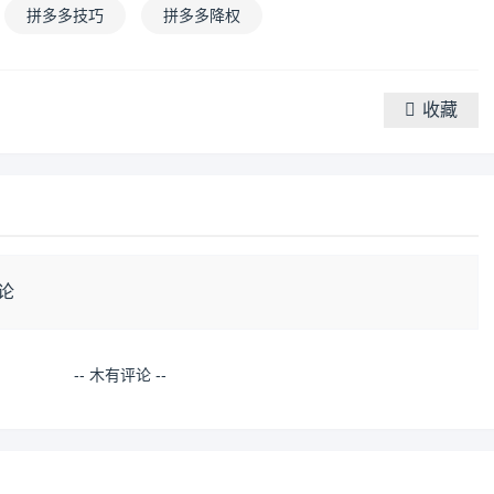
拼多多技巧
拼多多降权
收藏
论
-- 木有评论 --