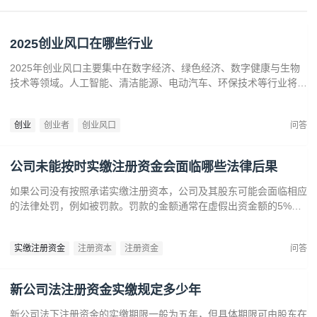
2025创业风口在哪些行业
2025年创业风口主要集中在数字经济、绿色经济、数字健康与生物
技术等领域。人工智能、清洁能源、电动汽车、环保技术等行业将迎
来广阔发展空间。数字健康、精准医疗和生物技术的创新也为创业者
提供了丰富机会。创业者应关注技术进步、政策支持和市场需求，抓
创业
创业者
创业风口
问答
住这些前沿趋势，开拓新兴产业，创造商业价值。
公司未能按时实缴注册资金会面临哪些法律后果
如果公司没有按照承诺实缴注册资本，公司及其股东可能会面临相应
的法律处罚，例如被罚款。罚款的金额通常在虚假出资金额的5%到
15%之间‌12。‌公司可能会因为违反法律规定而面临营业执照被吊销
的风险‌。
实缴注册资金
注册资本
注册资金
问答
新公司法注册资金实缴规定多少年
新公司法下注册资金的实缴期限一般为五年，但具体期限可由股东在