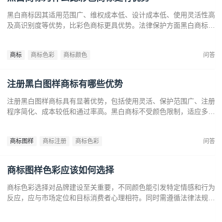
黑白商标因其适用范围广、维权成本低、设计成本低、使用灵活性高
及高识别度等优势，比彩色商标更具优势。法律保护方面黑白商标更
容易通过审查，避免因颜色变动带来的法律风险。市场推广中黑白商
标更经典耐看，有助于企业建立持久的品牌形象和提升市场竞争力。
商标
商标色彩
商标颜色
问答
注册黑白图样商标有哪些优势
注册黑白图样商标具有显著优势，包括使用灵活、保护范围广、注册
程序简化、成本较低和通过率高。黑白商标不受颜色限制，适应多样
市场需求，提升法律保护效力。政策支持下，企业尤其是中小和初创
企业，应充分利用黑白商标提升品牌竞争力，实现长远发展。
商标图样
商标注册
商标色彩
问答
商标图样色彩应该如何选择
商标色彩选择对品牌建设至关重要，不同颜色能引发特定情感和行为
反应，应与市场定位和目标消费者心理相符。同时需遵循法律法规确
保商标注册和保护。通过合理的色彩策略，企业可提升商标识别度，
传达品牌价值，在竞争中脱颖而出。