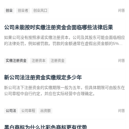
提供了丰富机会。创业者应关注技术进步、政策支持和市场需求，抓
创业
创业者
创业风口
问答
住这些前沿趋势，开拓新兴产业，创造商业价值。
公司未能按时实缴注册资金会面临哪些法律后果
如果公司没有按照承诺实缴注册资本，公司及其股东可能会面临相应
的法律处罚，例如被罚款。罚款的金额通常在虚假出资金额的5%到
15%之间‌12。‌公司可能会因为违反法律规定而面临营业执照被吊销
的风险‌。
实缴注册资金
注册资本
注册资金
问答
新公司法注册资金实缴规定多少年
新公司法下注册资金的实缴期限一般为五年，但具体期限可由股东在
公司章程中自行约定，并应在实际经营中合理确定。
公司法
公司章程
出资额
问答
黑白商标为什么比彩色商标更有优势