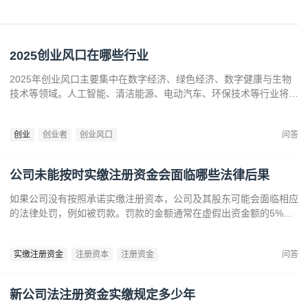
2025创业风口在哪些行业
2025年创业风口主要集中在数字经济、绿色经济、数字健康与生物
技术等领域。人工智能、清洁能源、电动汽车、环保技术等行业将迎
来广阔发展空间。数字健康、精准医疗和生物技术的创新也为创业者
提供了丰富机会。创业者应关注技术进步、政策支持和市场需求，抓
创业
创业者
创业风口
问答
住这些前沿趋势，开拓新兴产业，创造商业价值。
公司未能按时实缴注册资金会面临哪些法律后果
如果公司没有按照承诺实缴注册资本，公司及其股东可能会面临相应
的法律处罚，例如被罚款。罚款的金额通常在虚假出资金额的5%到
15%之间‌12。‌公司可能会因为违反法律规定而面临营业执照被吊销
的风险‌。
实缴注册资金
注册资本
注册资金
问答
新公司法注册资金实缴规定多少年