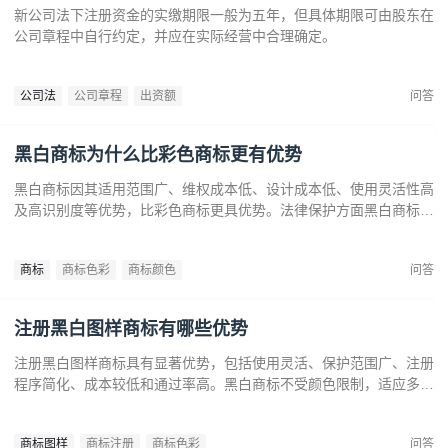
新公司法下注册资金的实缴期限一般为五年，但具体期限可由股东在
公司章程中自行约定，并应在实际经营中合理确定。
公司法
公司章程
出资额
问答
黑白商标为什么比彩色商标更有优势
黑白商标因其适用范围广、维权成本低、设计成本低、使用灵活性高
及高识别度等优势，比彩色商标更具优势。法律保护方面黑白商标更
容易通过审查，避免因颜色变动带来的法律风险。市场推广中黑白商
标更经典耐看，有助于企业建立持久的品牌形象和提升市场竞争力。
商标
商标色彩
商标颜色
问答
注册黑白图样商标有哪些优势
注册黑白图样商标具有显著优势，包括使用灵活、保护范围广、注册
程序简化、成本较低和通过率高。黑白商标不受颜色限制，适应多样
市场需求，提升法律保护效力。政策支持下，企业尤其是中小和初创
企业，应充分利用黑白商标提升品牌竞争力，实现长远发展。
商标图样
商标注册
商标色彩
问答