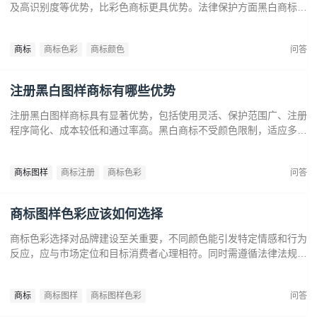
及高识别度等优势，比彩色商标更具优势。法律保护方面黑白商标更
容易通过审查，避免因颜色变动带来的法律风险。市场推广中黑白商
标更经典耐看，有助于企业建立持久的品牌形象和提升市场竞争力。
商标
商标色彩
商标颜色
问答
注册黑白图样商标有哪些优势
注册黑白图样商标具有显著优势，包括使用灵活、保护范围广、注册
程序简化、成本较低和通过率高。黑白商标不受颜色限制，适应多样
市场需求，提升法律保护效力。政策支持下，企业尤其是中小和初创
企业，应充分利用黑白商标提升品牌竞争力，实现长远发展。
商标图样
商标注册
商标色彩
问答
商标图样色彩应该如何选择
商标色彩选择对品牌建设至关重要，不同颜色能引发特定情感和行为
反应，应与市场定位和目标消费者心理相符。同时需遵循法律法规确
保商标注册和保护。通过合理的色彩策略，企业可提升商标识别度，
传达品牌价值，在竞争中脱颖而出。
商标
商标图样
商标图样色彩
问答