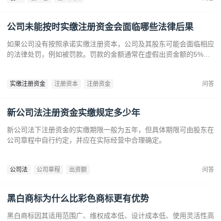
公司未能按时实缴注册资金会面临哪些法律后果
如果公司没有按照承诺实缴注册资本，公司及其股东可能会面临相应
的法律处罚，例如被罚款。罚款的金额通常在虚假出资金额的5%到
15%之间‌12。‌公司可能会因为违反法律规定而面临营业执照被吊销
的风险‌。
实缴注册资金
注册资本
注册资金
问答
新公司法注册资金实缴规定多少年
新公司法下注册资金的实缴期限一般为五年，但具体期限可由股东在
公司章程中自行约定，并应在实际经营中合理确定。
公司法
公司章程
出资额
问答
黑白商标为什么比彩色商标更有优势
黑白商标因其适用范围广、维权成本低、设计成本低、使用灵活性高