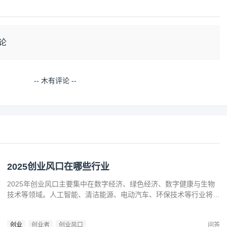
论
-- 木有评论 --
2025创业风口在哪些行业
2025年创业风口主要集中在数字经济、绿色经济、数字健康与生物
技术等领域。人工智能、清洁能源、电动汽车、环保技术等行业将迎
来广阔发展空间。数字健康、精准医疗和生物技术的创新也为创业者
提供了丰富机会。创业者应关注技术进步、政策支持和市场需求，抓
创业
创业者
创业风口
问答
住这些前沿趋势，开拓新兴产业，创造商业价值。