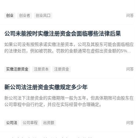
来广阔发展空间。数字健康、精准医疗和生物技术的创新也为创业者
提供了丰富机会。创业者应关注技术进步、政策支持和市场需求，抓
创业
创业者
创业风口
问答
住这些前沿趋势，开拓新兴产业，创造商业价值。
公司未能按时实缴注册资金会面临哪些法律后果
如果公司没有按照承诺实缴注册资本，公司及其股东可能会面临相应
的法律处罚，例如被罚款。罚款的金额通常在虚假出资金额的5%到
15%之间‌12。‌公司可能会因为违反法律规定而面临营业执照被吊销
的风险‌。
实缴注册资金
注册资本
注册资金
问答
新公司法注册资金实缴规定多少年
新公司法下注册资金的实缴期限一般为五年，但具体期限可由股东在
公司章程中自行约定，并应在实际经营中合理确定。
公司法
公司章程
出资额
问答