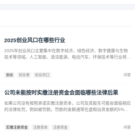
2025创业风口在哪些行业
2025年创业风口主要集中在数字经济、绿色经济、数字健康与生物
技术等领域。人工智能、清洁能源、电动汽车、环保技术等行业将迎
来广阔发展空间。数字健康、精准医疗和生物技术的创新也为创业者
提供了丰富机会。创业者应关注技术进步、政策支持和市场需求，抓
创业
创业者
创业风口
问答
住这些前沿趋势，开拓新兴产业，创造商业价值。
公司未能按时实缴注册资金会面临哪些法律后果
如果公司没有按照承诺实缴注册资本，公司及其股东可能会面临相应
的法律处罚，例如被罚款。罚款的金额通常在虚假出资金额的5%到
15%之间‌12。‌公司可能会因为违反法律规定而面临营业执照被吊销
的风险‌。
实缴注册资金
注册资本
注册资金
问答