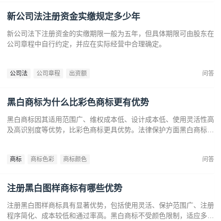
新公司法注册资金实缴规定多少年
新公司法下注册资金的实缴期限一般为五年，但具体期限可由股东在
公司章程中自行约定，并应在实际经营中合理确定。
公司法
公司章程
出资额
问答
黑白商标为什么比彩色商标更有优势
黑白商标因其适用范围广、维权成本低、设计成本低、使用灵活性高
及高识别度等优势，比彩色商标更具优势。法律保护方面黑白商标更
容易通过审查，避免因颜色变动带来的法律风险。市场推广中黑白商
标更经典耐看，有助于企业建立持久的品牌形象和提升市场竞争力。
商标
商标色彩
商标颜色
问答
注册黑白图样商标有哪些优势
注册黑白图样商标具有显著优势，包括使用灵活、保护范围广、注册
程序简化、成本较低和通过率高。黑白商标不受颜色限制，适应多样