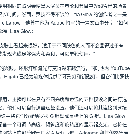
使用相同的照明会使黑人演员在电影和节目中光线昏暗的场景
时间。然而，罗技不得不谈论 Litra Glow 的创作者之一是
e Larrow，他曾在他为 Adob​​e 撰写的一篇文章中分享了如何
 Litra Glow：
的皮肤上看起来很好，适用于不同肤色的人而不会显得过于夸
我发现光线足够强大和柔和，可以单独使用。”
服务的兴起，环形灯和
流光灯
变得越来越流行，同时也为 YouTube
照明。Elgato 已经为流媒体提供了环形灯和钥匙灯，但它们比罗技
设计为即插即用，主播可以在具有不同亮度和色温的五种预设之间进行选
它，他们可以自行调整这些设置。他们还可以将其连接到罗技
设并将它们分配给罗技 G 键盘或鼠标上的 G 键。Litra Glow
配备一个可调节高度、倾斜度和旋转度的显示器支架。它将在
网站上的部分欧洲国家以及亚马逊、Adorama 和其他零售商