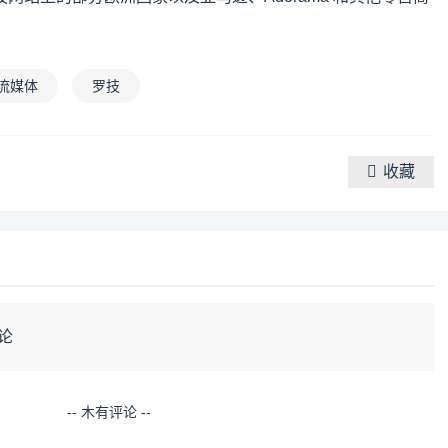
流媒体
罗技
收藏
论
-- 木有评论 --