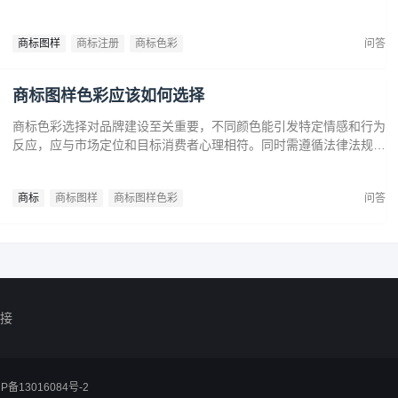
市场需求，提升法律保护效力。政策支持下，企业尤其是中小和初创
企业，应充分利用黑白商标提升品牌竞争力，实现长远发展。
商标图样
商标注册
商标色彩
问答
商标图样色彩应该如何选择
商标色彩选择对品牌建设至关重要，不同颜色能引发特定情感和行为
反应，应与市场定位和目标消费者心理相符。同时需遵循法律法规确
保商标注册和保护。通过合理的色彩策略，企业可提升商标识别度，
传达品牌价值，在竞争中脱颖而出。
商标
商标图样
商标图样色彩
问答
接
CP备13016084号-2