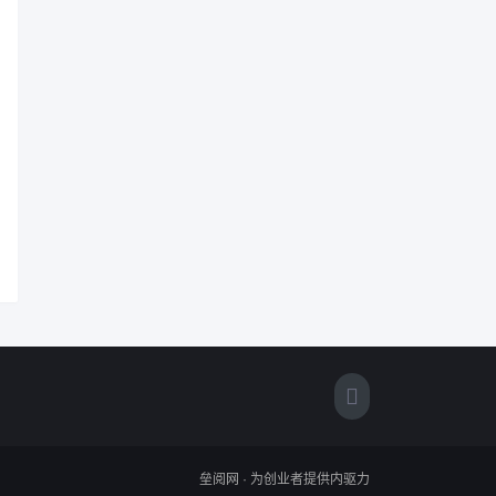
垒阅网 · 为创业者提供内驱力