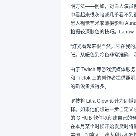
明方法——例如，对白人演员
中看起来很灰暗或几乎看不到很长
黑人视觉艺术家兼摄影师 Aundr
拍摄较深肤色的技巧。Larrow 谈到
“灯光看起来很自然。它在我
张。从暖色到冷色非常准确，
由于 Twitch 等游戏流媒体
和 TikTok 上的创作者提供
的新设备贵得多。
罗技将 Litra Glow 
择。如果他们想进一步自定义
的 G HUB 软件以创建自己的预
在本月某个时候开始发货时将
美国、加拿大、澳大利亚和罗技