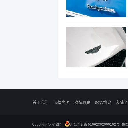
关于我们
法律声明
隐私政策
服务协议
友情链
Copyright ©
垒阅网
川公网安备 51062302000102号
蜀I