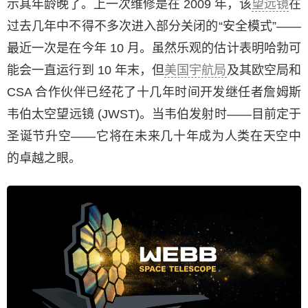
示其年龄晚了。上一次维修是在 2009 年，该
望远镜
在
过去几年中不得不多次进入部分关闭的“安全模式”——
最近一次是在今年 10 月。虽然乐观的估计表明哈勃可
能会一直运行到 10 年末，但
美国宇航局
及其欧空局和
CSA 合作伙伴已经花了十几年时间开发继任者詹姆斯
韦伯太空望远镜 (JWST)。当韦伯发射时——目前定于
圣诞节升空——它将在未来几十年成为人类在天空中
的卓越之眼。