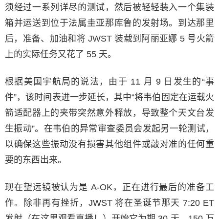
须经过一系列详尽的测试，然后被轻轻装入一个集装
箱并运送到位于法属圭亚那库鲁的发射场。到达那里
后，准备、加油和将 JWST 装载到阿丽亚娜 5 号火箭
上的实际任务又花了 55 天。
根据美国宇航局的说法，由于 11 月 9 日发生的“事
件”，该时间表进一步延长，其中“将韦伯固定在运载火
箭适配器上的夹带突然意外释放，导致整个天文台发
生振动”。在韦伯的异常审查委员会发起另一轮测试，
以确保这些振动没有损害其他组件或敲对准的任何重
要的东西出来。
现在望远镜被认为是 A-OK，正在进行最后的准备工
作。除非再有挫折，JWST 将在圣诞节那天 7:20 ET
发射（在这里观看直播！）开始它为期 30 天、150 万