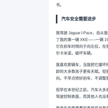
书。
汽车安全需要进步
我驾驶 Jaguar I-Pace
了我的第一辆 XKE——一辆 19
它在刹车时倾向于向左拉，在
尔卡米诺，破坏车辆。
我喜欢那辆车，当我把它撞坏
龄的大多数孩子更有天赋。但
向。不早点修好刹车，不调整
但早在本世纪之前，汽车大多
驾驶控制表面，而其他人也没