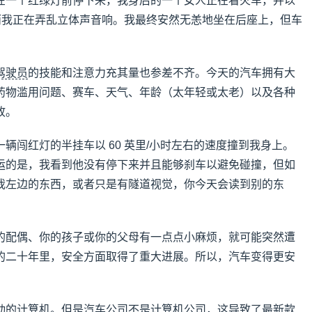
在一个红绿灯前停下来，我身后的一个女人正在看火车，并以
，而我正在弄乱立体声音响。我最终安然无恙地坐在后座上，但车
驾驶员
的技能和注意力充其量也参差不齐。今天的汽车拥有大
药物滥用问题、赛车、天气、年龄（太年轻或太老）以及各种
故。
辆闯红灯的半挂车以 60 英里/小时左右的速度撞到我身上。
运的是，我看到他没有停下来并且能够刹车以避免碰撞，但如
我左边的东西，或者只是有隧道视觉，你今天会读到别的东
的配偶、你的孩子或你的父母有一点点小麻烦，就可能突然遭
的二十年里，安全方面取得了重大进展。所以，汽车变得更安
动的计算机。但是
汽车公司
不是计算机公司，这导致了最新款