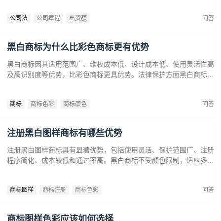
公司法
公司章程
出资额
问答
黑白商标为什么比彩色商标更有优势
黑白商标因其适用范围广、维权成本低、设计成本低、使用灵活性高
及高识别度等优势，比彩色商标更具优势。法律保护方面黑白商标更
容易通过审查，避免因颜色变动带来的法律风险。市场推广中黑白商
标更经典耐看，有助于企业建立持久的品牌形象和提升市场竞争力。
商标
商标色彩
商标颜色
问答
注册黑白图样商标有哪些优势
注册黑白图样商标具有显著优势，包括使用灵活、保护范围广、注册
程序简化、成本较低和通过率高。黑白商标不受颜色限制，适应多样
市场需求，提升法律保护效力。政策支持下，企业尤其是中小和初创
企业，应充分利用黑白商标提升品牌竞争力，实现长远发展。
商标图样
商标注册
商标色彩
问答
商标图样色彩应该如何选择