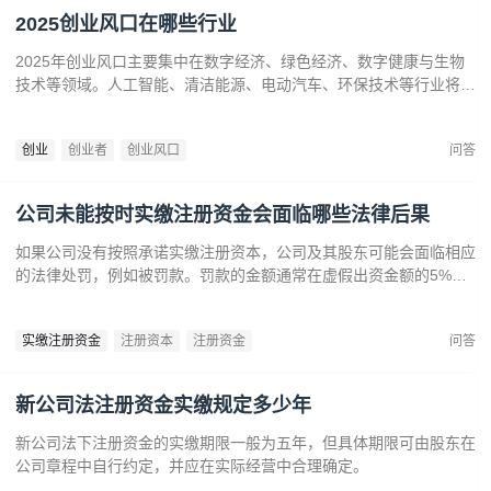
2025创业风口在哪些行业
2025年创业风口主要集中在数字经济、绿色经济、数字健康与生物
技术等领域。人工智能、清洁能源、电动汽车、环保技术等行业将迎
来广阔发展空间。数字健康、精准医疗和生物技术的创新也为创业者
提供了丰富机会。创业者应关注技术进步、政策支持和市场需求，抓
创业
创业者
创业风口
问答
住这些前沿趋势，开拓新兴产业，创造商业价值。
公司未能按时实缴注册资金会面临哪些法律后果
如果公司没有按照承诺实缴注册资本，公司及其股东可能会面临相应
的法律处罚，例如被罚款。罚款的金额通常在虚假出资金额的5%到
15%之间‌12。‌公司可能会因为违反法律规定而面临营业执照被吊销
的风险‌。
实缴注册资金
注册资本
注册资金
问答
新公司法注册资金实缴规定多少年
新公司法下注册资金的实缴期限一般为五年，但具体期限可由股东在
公司章程中自行约定，并应在实际经营中合理确定。