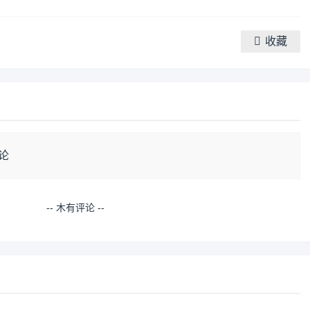
收藏
论
-- 木有评论 --