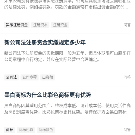
如果公司没有按照承诺实缴注册资本，公司及其股东可能会面临相应
的法律处罚，例如被罚款。罚款的金额通常在虚假出资金额的5%到
15%之间‌12。‌公司可能会因为违反法律规定而面临营业执照被吊销
的风险‌。
实缴注册资金
注册资本
注册资金
问答
新公司法注册资金实缴规定多少年
新公司法下注册资金的实缴期限一般为五年，但具体期限可由股东在
公司章程中自行约定，并应在实际经营中合理确定。
公司法
公司章程
出资额
问答
黑白商标为什么比彩色商标更有优势
黑白商标因其适用范围广、维权成本低、设计成本低、使用灵活性高
及高识别度等优势，比彩色商标更具优势。法律保护方面黑白商标更
容易通过审查，避免因颜色变动带来的法律风险。市场推广中黑白商
标更经典耐看，有助于企业建立持久的品牌形象和提升市场竞争力。
商标
商标色彩
商标颜色
问答