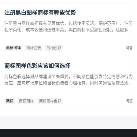
注册黑白图样商标有哪些优势
注册黑白图样商标具有显著优势，包括使用灵活、保护范围广、注册
程序简化、成本较低和通过率高。黑白商标不受颜色限制，适应多样
市场需求，提升法律保护效力。政策支持下，企业尤其是中小和初创
企业，应充分利用黑白商标提升品牌竞争力，实现长远发展。
商标图样
商标注册
商标色彩
问答
商标图样色彩应该如何选择
商标色彩选择对品牌建设至关重要，不同颜色能引发特定情感和行为
反应，应与市场定位和目标消费者心理相符。同时需遵循法律法规确
保商标注册和保护。通过合理的色彩策略，企业可提升商标识别度，
传达品牌价值，在竞争中脱颖而出。
商标
商标图样
商标图样色彩
问答