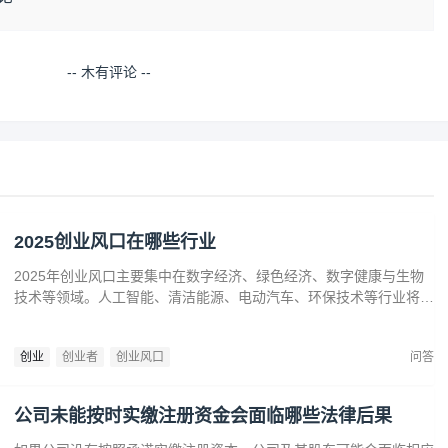
-- 木有评论 --
2025创业风口在哪些行业
2025年创业风口主要集中在数字经济、绿色经济、数字健康与生物
技术等领域。人工智能、清洁能源、电动汽车、环保技术等行业将迎
来广阔发展空间。数字健康、精准医疗和生物技术的创新也为创业者
提供了丰富机会。创业者应关注技术进步、政策支持和市场需求，抓
创业
创业者
创业风口
问答
住这些前沿趋势，开拓新兴产业，创造商业价值。
公司未能按时实缴注册资金会面临哪些法律后果