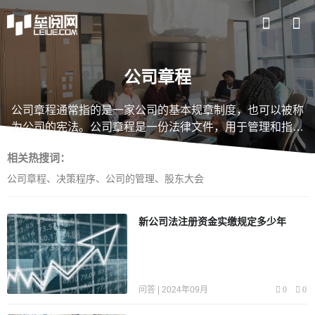
公司章程
公司章程通常指的是一家公司的基本规章制度，也可以被称
为公司的宪法。公司章程是一份法律文件，用于管理和指导
公司的运作。它规定了公司的目的、组织结构、权责关系、
相关热搜词：
决策程序以及各方的权益等内容。
在公司章程中，常常包括
以下几个方面的内容：
1. 公司基本信息：公司章程应当明确
公司章程
、
决策程序
、
公司的管理
、
股东大会
公司的名称、注册地址、经营范围、法定代表人等基本信
息，以确定公司的身份和法律地位。
2. 公司组织结构：公司
新公司法注册资金实缴规定多少年
章程规定了公司的组织结构，包括董事会、监事会、股东大
会等机构的设立、职权和职责，以及各个机构之间的协调关
系。
3. 公司经营范围：公司章程明确了公司的经营范围，即
公司可以从事的业务范围和限制，以确保公司在规定的范围
问答 | 2024年09月
0
0
内开展经营活动。
4. 股东权益：公司章程规定了股东的权
益，包括股东的投票权、分红权、转让权等，以保护股东的