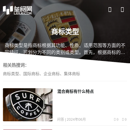
商标类型
商标类型是指商标根据其功能、性质、适用范围等方面的不
同特征，可划分为不同的类别或类型。
首先，根据商标的功
能可划分为标识性商标和非标识性商标。标识性商标是指能
相关热搜词：
够直接或间接表示商品或服务来源的商标，主要包括文字、
图形和文字图形等表达方式。而非标识性商标则包括颜色、
商标类型
、
国际商标
、
企业商标
、
集体商标
声音、动态图形等不直接表明商品或服务来源的商标，通常
需要依靠与商标相关的使用和知名度来建立消费者对商标的
混合商标有什么特点
辨识和认知。
其次，根据商标的性质可划分为普通商标和集
体商标。普通商标是指由一家企业或个人独占使用的商标，
用于标识自己的商品或服务来源。而集体商标则是由一定组
织或集体代表成员使用的商标，用于标识集体成员的商品或
问答 | 2024年06月
0
0
服务来源。集体商标的使用需要符合集体组织的规定，并能
够代表集体成员的共同利益。
此外，商标还可以根据其适用