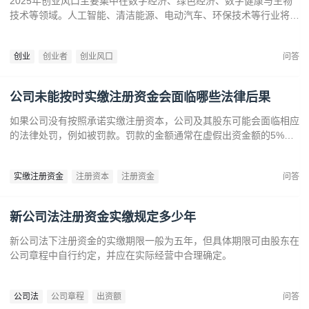
2025年创业风口主要集中在数字经济、绿色经济、数字健康与生物
技术等领域。人工智能、清洁能源、电动汽车、环保技术等行业将迎
来广阔发展空间。数字健康、精准医疗和生物技术的创新也为创业者
提供了丰富机会。创业者应关注技术进步、政策支持和市场需求，抓
创业
创业者
创业风口
问答
住这些前沿趋势，开拓新兴产业，创造商业价值。
公司未能按时实缴注册资金会面临哪些法律后果
如果公司没有按照承诺实缴注册资本，公司及其股东可能会面临相应
的法律处罚，例如被罚款。罚款的金额通常在虚假出资金额的5%到
15%之间‌12。‌公司可能会因为违反法律规定而面临营业执照被吊销
的风险‌。
实缴注册资金
注册资本
注册资金
问答
新公司法注册资金实缴规定多少年
新公司法下注册资金的实缴期限一般为五年，但具体期限可由股东在
公司章程中自行约定，并应在实际经营中合理确定。
公司法
公司章程
出资额
问答