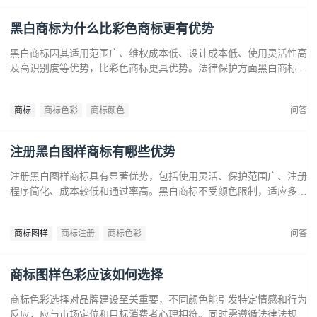
黑白商标为什么比彩色商标更有优势
黑白商标因其适用范围广、维权成本低、设计成本低、使用灵活性高
及高识别度等优势，比彩色商标更具优势。法律保护方面黑白商标更
容易通过审查，避免因颜色变动带来的法律风险。市场推广中黑白商
标更经典耐看，有助于企业建立持久的品牌形象和提升市场竞争力。
商标
商标色彩
商标颜色
问答
注册黑白图样商标有哪些优势
注册黑白图样商标具有显著优势，包括使用灵活、保护范围广、注册
程序简化、成本较低和通过率高。黑白商标不受颜色限制，适应多样
市场需求，提升法律保护效力。政策支持下，企业尤其是中小和初创
企业，应充分利用黑白商标提升品牌竞争力，实现长远发展。
商标图样
商标注册
商标色彩
问答
商标图样色彩应该如何选择
商标色彩选择对品牌建设至关重要，不同颜色能引发特定情感和行为
反应，应与市场定位和目标消费者心理相符。同时需遵循法律法规确