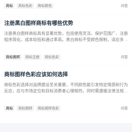
标更经典耐看，有助于企业建立持久的品牌形象和提升市场竞争力。
商标
商标色彩
商标颜色
问答
注册黑白图样商标有哪些优势
注册黑白图样商标具有显著优势，包括使用灵活、保护范围广、注册
程序简化、成本较低和通过率高。黑白商标不受颜色限制，适应多样
市场需求，提升法律保护效力。政策支持下，企业尤其是中小和初创
企业，应充分利用黑白商标提升品牌竞争力，实现长远发展。
商标图样
商标注册
商标色彩
问答
商标图样色彩应该如何选择
商标色彩选择对品牌建设至关重要，不同颜色能引发特定情感和行为
反应，应与市场定位和目标消费者心理相符。同时需遵循法律法规确
保商标注册和保护。通过合理的色彩策略，企业可提升商标识别度，
传达品牌价值，在竞争中脱颖而出。
商标
商标图样
商标图样色彩
问答