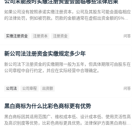
公司未能按时实缴注册资金会面临哪些法律后果
如果公司没有按照承诺实缴注册资本，公司及其股东可能会面临相应
的法律处罚，例如被罚款。罚款的金额通常在虚假出资金额的5%到
15%之间‌12。‌公司可能会因为违反法律规定而面临营业执照被吊销
的风险‌。
实缴注册资金
注册资本
注册资金
问答
新公司法注册资金实缴规定多少年
新公司法下注册资金的实缴期限一般为五年，但具体期限可由股东在
公司章程中自行约定，并应在实际经营中合理确定。
公司法
公司章程
出资额
问答
黑白商标为什么比彩色商标更有优势
黑白商标因其适用范围广、维权成本低、设计成本低、使用灵活性高
及高识别度等优势，比彩色商标更具优势。法律保护方面黑白商标更
容易通过审查，避免因颜色变动带来的法律风险。市场推广中黑白商