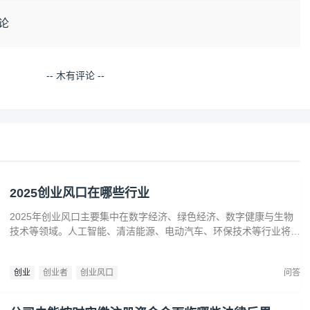
论
-- 木有评论 --
2025创业风口在哪些行业
2025年创业风口主要集中在数字经济、绿色经济、数字健康与生物
技术等领域。人工智能、清洁能源、电动汽车、环保技术等行业将迎
来广阔发展空间。数字健康、精准医疗和生物技术的创新也为创业者
提供了丰富机会。创业者应关注技术进步、政策支持和市场需求，抓
创业
创业者
创业风口
问答
住这些前沿趋势，开拓新兴产业，创造商业价值。