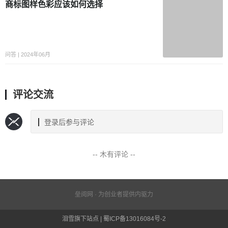
商标图样色彩应该如何选择
问答 | 2024年06月
评论交流
登录后参与评论
-- 木有评论 --
垒阅网 · 为创业者提供内驱力
泪雪旗下站点 | 蜀ICP备13016084号-2