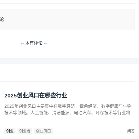
论
-- 木有评论 --
2025创业风口在哪些行业
2025年创业风口主要集中在数字经济、绿色经济、数字健康与生物
技术等领域。人工智能、清洁能源、电动汽车、环保技术等行业将迎
来广阔发展空间。数字健康、精准医疗和生物技术的创新也为创业者
提供了丰富机会。创业者应关注技术进步、政策支持和市场需求，抓
创业
创业者
创业风口
问答
住这些前沿趋势，开拓新兴产业，创造商业价值。