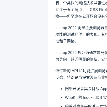
有一个类似的网络技术兼容性检查，
专注于五个痛点——CSS Flexbox、CS
换——但至少在公开场合没有包括 A
Interop 2022 衡量主要
功能的测试套件上的表现。其中
动和子网格。
Interop 2022 规范
为导向，缺乏明显的隐私、安
通过新的 API 和功能扩展
反感，特别是当提案涉及商业
网络开发者集会挑战 Apple
WebKit 的 IndexedDB
谷歌对隐私采取唯一立场