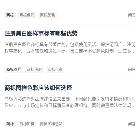
容易通过审查，避免因颜色变动带来的法律风险。市场推广中黑白商
标更经典耐看，有助于企业建立持久的品牌形象和提升市场竞争力。
商标
商标色彩
商标颜色
问答
注册黑白图样商标有哪些优势
注册黑白图样商标具有显著优势，包括使用灵活、保护范围广、注册
程序简化、成本较低和通过率高。黑白商标不受颜色限制，适应多样
市场需求，提升法律保护效力。政策支持下，企业尤其是中小和初创
企业，应充分利用黑白商标提升品牌竞争力，实现长远发展。
商标图样
商标注册
商标色彩
问答
商标图样色彩应该如何选择
商标色彩选择对品牌建设至关重要，不同颜色能引发特定情感和行为
反应，应与市场定位和目标消费者心理相符。同时需遵循法律法规确
保商标注册和保护。通过合理的色彩策略，企业可提升商标识别度，
传达品牌价值，在竞争中脱颖而出。
商标
商标图样
商标图样色彩
问答