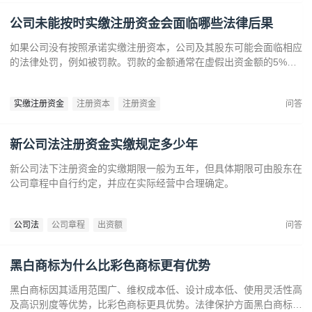
公司未能按时实缴注册资金会面临哪些法律后果
如果公司没有按照承诺实缴注册资本，公司及其股东可能会面临相应
的法律处罚，例如被罚款。罚款的金额通常在虚假出资金额的5%到
15%之间‌12。‌公司可能会因为违反法律规定而面临营业执照被吊销
的风险‌。
实缴注册资金
注册资本
注册资金
问答
新公司法注册资金实缴规定多少年
新公司法下注册资金的实缴期限一般为五年，但具体期限可由股东在
公司章程中自行约定，并应在实际经营中合理确定。
公司法
公司章程
出资额
问答
黑白商标为什么比彩色商标更有优势
黑白商标因其适用范围广、维权成本低、设计成本低、使用灵活性高
及高识别度等优势，比彩色商标更具优势。法律保护方面黑白商标更